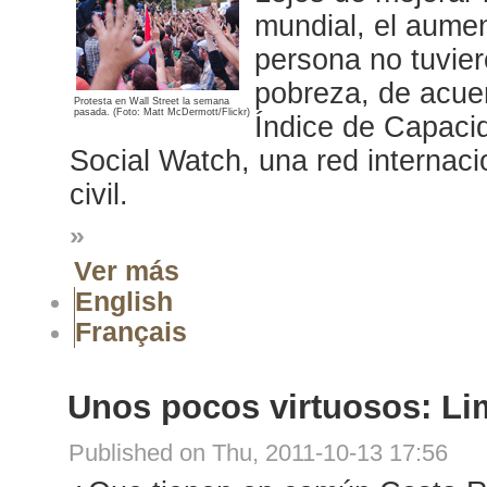
mundial, el aumen
persona no tuvier
pobreza, de acue
Protesta en Wall Street la semana
pasada. (Foto: Matt McDermott/Flickr)
Índice de Capaci
Social Watch, una red internaci
civil.
»
Ver más
English
Français
Unos pocos virtuosos: Li
Published on Thu, 2011-10-13 17:56