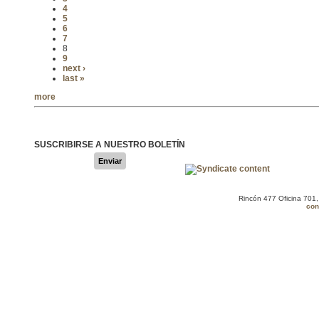
4
5
6
7
8
9
next ›
last »
more
SUSCRIBIRSE A NUESTRO BOLETÍN
Enviar
Rincón 477 Oficina 701
con