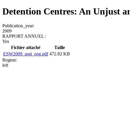
Detention Centres: An Unjust an
Publication_year:
2009
RAPPORT ANNUEL :
Yes
Fichier attaché
Taille
ESW2009_asgi_eng.pdf
472.82 KB
Region:
left