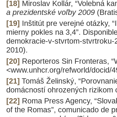
[18]
Miroslav Kollár, “Volebná k
a prezidentské voľby 2009
(Brati
[19]
Inštitút pre verejné otázky,
mierny pokles na 3,4”. Disponibl
demokracie-v-stvrtom-stvrtroku-
2010).
[20]
Reporteros Sin Fronteras, “
<www.unhcr.org/refworld/docid/49
[21]
Tomáš Želinský, “Porovnanie
domácností ohrozených rizikom
[22]
Roma Press Agency, “Slovak 
of the Romas”, comunicado de pre