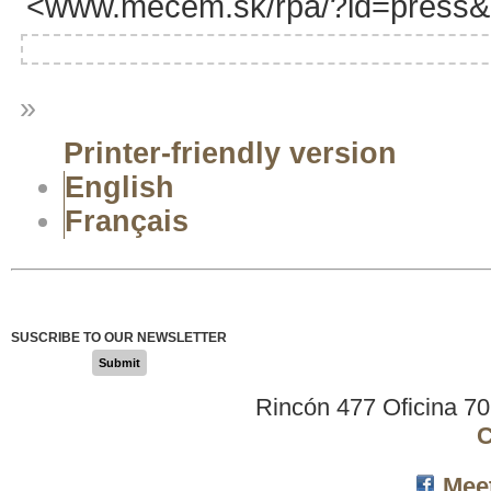
<www.mecem.sk/rpa/?id=press&
»
Printer-friendly version
English
Français
SUSCRIBE TO OUR NEWSLETTER
Submit
Rincón 477 Oficina 7
C
Mee