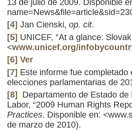
13 de julio de 2009. Disponible
name=News&file=article&sid=2300
[4]
Jan Cienski,
op. cit
.
[5]
UNICEF, “At a glance: Slovaki
<
www.unicef.org/infobycountry
[6]
Ver
[7]
Este informe fue completado e
elecciones parlamentarias de 20
[8]
Departamento de Estado de l
Labor, “2009 Human Rights Repor
Practices
. Disponible en: <www.s
de marzo de 2010).