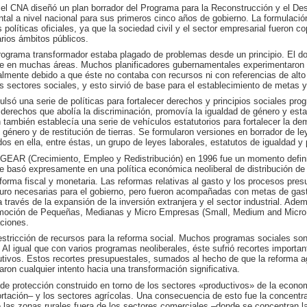
 el CNA diseñó un plan borrador del Programa para la Reconstrucción y el De
al a nivel nacional para sus primeros cinco años de gobierno. La formulació
olíticas oficiales, ya que la sociedad civil y el sector empresarial fueron co
varios ámbitos públicos.
grama transformador estaba plagado de problemas desde un principio. El do
te en muchas áreas. Muchos planificadores gubernamentales experimentaron g
palmente debido a que éste no contaba con recursos ni con referencias de alto 
os sectores sociales, y esto sirvió de base para el establecimiento de metas y 
lsó una serie de políticas para fortalecer derechos y principios sociales prog
 derechos que abolía la discriminación, promovía la igualdad de género y est
 también establecía una serie de vehículos estatutorios para fortalecer la d
énero y de restitución de tierras. Se formularon versiones en borrador de le
os en ella, entre éstas, un grupo de leyes laborales, estatutos de igualdad y
e GEAR (Crecimiento, Empleo y Redistribución) en 1996 fue un momento definito
 basó expresamente en una política económica neoliberal de distribución de l
eforma fiscal y monetaria. Las reformas relativas al gasto y los procesos pres
futuro necesarias para el gobierno, pero fueron acompañadas con metas de ga
través de la expansión de la inversión extranjera y el sector industrial. Adem
omoción de Pequeñas, Medianas y Micro Empresas (Small, Medium and Micro
aciones.
estricción de recursos para la reforma social. Muchos programas sociales son
Al igual que con varios programas neoliberales, éste sufrió recortes importa
butivos. Estos recortes presupuestales, sumados al hecho de que la reforma agr
raron cualquier intento hacia una transformación significativa.
 de protección construido en torno de los sectores «productivos» de la econom
rtación– y los sectores agrícolas. Una consecuencia de esto fue la concentra
ue las zonas rurales fuera de los sectores comerciales –donde se concentran l