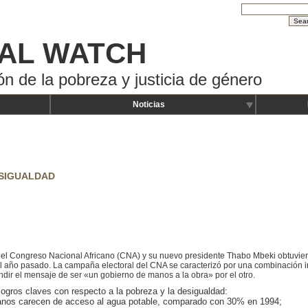
AL WATCH
ón de la pobreza y justicia de género
Noticias
ESIGUALDAD
l Congreso Nacional Africano (CNA) y su nuevo presidente Thabo Mbeki obtuvieron 
 año pasado. La campaña electoral del CNA se caracterizó por una combinación int
fundir el mensaje de ser «un gobierno de manos a la obra» por el otro.
 logros claves con respecto a la pobreza y la desigualdad:
canos carecen de acceso al agua potable, comparado con 30% en 1994;