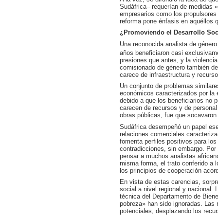
Sudáfrica– requerían de medidas 
empresarios como los propulsores d
reforma pone énfasis en aquéllos 
¿Promoviendo el Desarrollo Soc
Una reconocida analista de género
años beneficiaron casi exclusivame
presiones que antes, y la violenc
comisionado de género también de
carece de infraestructura y recurs
Un conjunto de problemas similare
económicos caracterizados por la e
debido a que los beneficiarios no 
carecen de recursos y de personal 
obras públicas, fue que socavaron
Sudáfrica desempeñó un papel esenc
relaciones comerciales caracteriza
fomenta perfiles positivos para lo
contradicciones, sin embargo. Por 
pensar a muchos analistas african
misma forma, el trato conferido a
los principios de cooperación aco
En vista de estas carencias, sorpr
social a nivel regional y naciona
técnica del Departamento de Bienes
pobreza» han sido ignoradas. Las r
potenciales, desplazando los recur