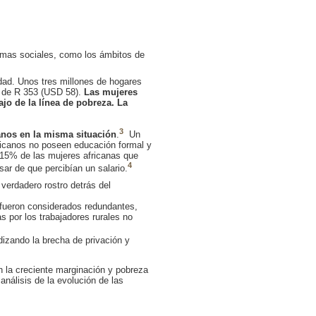
ramas sociales, como los ámbitos de
ldad. Unos tres millones de hogares
al de R 353 (USD 58).
Las mujeres
ajo de la línea de pobreza. La
3
anos en la misma situación
.
Un
ricanos no poseen educación formal y
 15% de las mujeres africanas que
4
ar de que percibían un salario.
verdadero rostro detrás del
 fueron considerados redundantes,
s por los trabajadores rurales no
izando la brecha de privación y
n la creciente marginación y pobreza
nálisis de la evolución de las