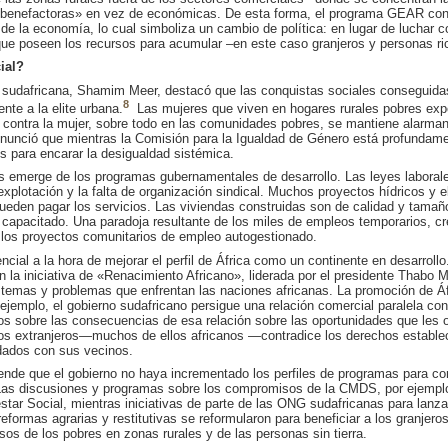
«benefactoras» en vez de económicas. De esta forma, el programa GEAR con
e la economía, lo cual simboliza un cambio de política: en lugar de luchar con
que poseen los recursos para acumular –en este caso granjeros y personas ri
ial?
 sudafricana, Shamim Meer, destacó que las conquistas sociales conseguidas 
8
nte a la elite urbana.
Las mujeres que viven en hogares rurales pobres exp
ia contra la mujer, sobre todo en las comunidades pobres, se mantiene alarma
nunció que mientras la Comisión para la Igualdad de Género está profundam
os para encarar la desigualdad sistémica.
s emerge de los programas gubernamentales de desarrollo. Las leyes laborale
xplotación y la falta de organización sindical. Muchos proyectos hídricos y 
pueden pagar los servicios. Las viviendas construidas son de calidad y tamaño 
capacitado. Una paradoja resultante de los miles de empleos temporarios, cr
 los proyectos comunitarios de empleo autogestionado.
ial a la hora de mejorar el perfil de África como un continente en desarrollo
n la iniciativa de «Renacimiento Africano», liderada por el presidente Thabo 
s temas y problemas que enfrentan las naciones africanas. La promoción de Á
ejemplo, el gobierno sudafricano persigue una relación comercial paralela con
os sobre las consecuencias de esa relación sobre las oportunidades que les 
 los extranjeros—muchos de ellos africanos —contradice los derechos establec
rdados con sus vecinos.
ende que el gobierno no haya incrementado los perfiles de programas para co
l. Las discusiones y programas sobre los compromisos de la CMDS, por ejempl
tar Social, mientras iniciativas de parte de las ONG sudafricanas para lanzar
eformas agrarias y restitutivas se reformularon para beneficiar a los granjer
sos de los pobres en zonas rurales y de las personas sin tierra.