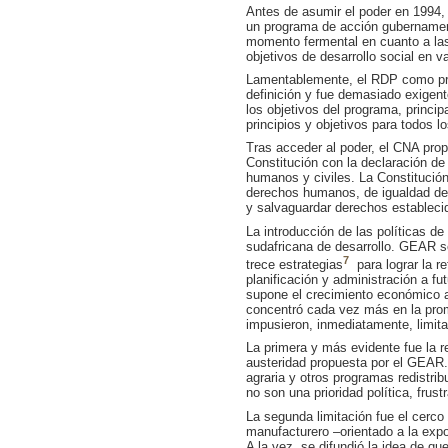
Antes de asumir el poder en 1994,
un programa de acción gubernament
momento fermental en cuanto a las p
objetivos de desarrollo social en 
Lamentablemente, el RDP como pro
definición y fue demasiado exigen
los objetivos del programa, princi
principios y objetivos para todos l
Tras acceder al poder, el CNA propu
Constitución con la declaración de
humanos y civiles. La Constitución
derechos humanos, de igualdad de g
y salvaguardar derechos establecid
La introducción de las políticas d
sudafricana de desarrollo. GEAR se
7
trece estrategias
para lograr la r
planificación y administración a 
supone el crecimiento económico a 
concentró cada vez más en la pr
impusieron, inmediatamente, limit
La primera y más evidente fue la r
austeridad propuesta por el GEAR. 
agraria y otros programas redistri
no son una prioridad política, frust
La segunda limitación fue el cerco
manufacturero –orientado a la expo
A la vez, se difundió la idea de q