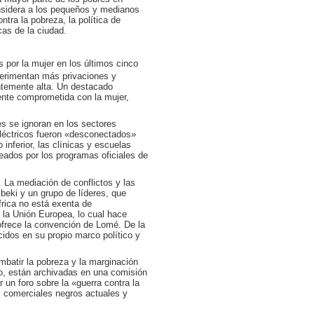
sidera a los pequeños y medianos
tra la pobreza, la política de
cas de la ciudad.
por la mujer en los últimos cinco
erimentan más privaciones y
ntemente alta. Un destacado
ente comprometida con la mujer,
s se ignoran en los sectores
eléctricos fueron «desconectados»
inferior, las clínicas y escuelas
eados por los programas oficiales de
. La mediación de conflictos y las
Mbeki y un grupo de líderes, que
frica no está exenta de
 la Unión Europea, lo cual hace
ofrece la convención de Lomé. De la
idos en su propio marco político y
mbatir la pobreza y la marginación
o, están archivadas en una comisión
 un foro sobre la «guerra contra la
os comerciales negros actuales y