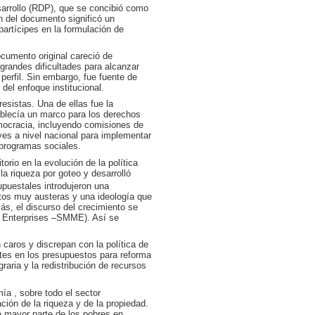
sarrollo (RDP), que se concibió como
n del documento significó un
partícipes en la formulación de
cumento original careció de
randes dificultades para alcanzar
perfil. Sin embargo, fue fuente de
del enfoque institucional.
resistas. Una de ellas fue la
ablecía un marco para los derechos
emocracia, incluyendo comisiones de
yes a nivel nacional para implementar
 programas sociales.
rio en la evolución de la política
a riqueza por goteo y desarrolló
upuestales introdujeron una
stos muy austeras y una ideología que
ás, el discurso del crecimiento se
 Enterprises –SMME). Así se
 caros y discrepan con la política de
ntes en los presupuestos para reforma
aria y la redistribución de recursos
ía , sobre todo el sector
ción de la riqueza y de la propiedad.
a mayor parte de los pobres en