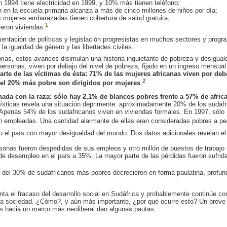
1994 tiene electricidad en 1999, y 10% más tienen teléfono;
n en la escuela primaria alcanza a más de cinco millones de niños por día;
 mujeres embarazadas tienen cobertura de salud gratuita;
1
eron viviendas.
entación de políticas y legislación progresistas en muchos sectores y prog
la igualdad de género y las libertades civiles.
rias, estos avances disimulan una historia inquietante de pobreza y desigua
personas, viven por debajo del nivel de pobreza, fijado en un ingreso mensu
arte de las víctimas de ésta: 71% de las mujeres africanas viven por deb
2
del 20% más pobre son dirigidos por mujeres
.
nada con la raza: sólo hay 2,1% de blancos pobres frente a 57% de afric
dísticas revela una situación deprimente: aproximadamente 20% de los sudaf
 Apenas 54% de los sudafricanos viven en viviendas formales. En 1997, sólo
n empleadas. Una cantidad alarmante de ellas eran consideradas pobres a pes
 el país con mayor desigualdad del mundo. Dos datos adicionales revelan el 
onas fueron despedidas de sus empleos y otro millón de puestos de trabajo
de desempleo en el país a 35%. La mayor parte de las pérdidas fueron sufrida
 del 30% de sudafricanos más pobres decrecieron en forma paulatina, profund
ta el fracaso del desarrollo social en Sudáfrica y probablemente continúe co
la sociedad. ¿Cómo?, y aún más importante, ¿por qué ocurre esto? Un breve a
nas hacia un marco más neoliberal dan algunas pautas.