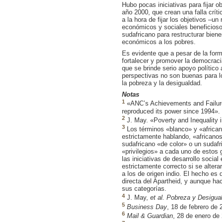
Hubo pocas iniciativas para fijar 
año 2000, que crean una falla críti
a la hora de fijar los objetivos –u
económicos y sociales beneficioso
sudafricano para restructurar bien
económicos a los pobres.
Es evidente que a pesar de la form
fortalecer y promover la democraci
que se brinde serio apoyo político
perspectivas no son buenas para l
la pobreza y la desigualdad.
Notas
1
«ANC’s Achievements and Failu
reproduced its power since 1994».
2
J. May. «Poverty and Inequality 
3
Los términos «blanco» y «africano
estrictamente hablando, «africanos
sudafricano «de color» o un sudafri
«privilegios» a cada uno de estos 
las iniciativas de desarrollo soci
estrictamente correcto si se alter
a los de origen indio. El hecho es
directa del Apartheid, y aunque hac
sus categorías.
4
J. May,
et al.
Pobreza y Desigual
5
Business Day
, 18 de febrero de 
6
Mail & Guardian
, 28 de enero de