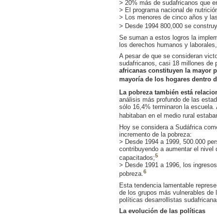
> 20% más de sudafricanos que en 
> El programa nacional de nutrició
> Los menores de cinco años y las
> Desde 1994 800,000 se construy
Se suman a estos logros la implem
los derechos humanos y laborales, 
A pesar de que se consideran victo
sudafricanos, casi 18 millones de 
africanas constituyen la mayor p
mayoría de los hogares dentro 
La pobreza también está relacio
análisis más profundo de las esta
sólo 16,4% terminaron la escuela.
habitaban en el medio rural estaba
Hoy se considera a Sudáfrica como
incremento de la pobreza:
> Desde 1994 a 1999, 500.000 pers
contribuyendo a aumentar el nivel 
5
capacitados;
> Desde 1991 a 1996, los ingresos
6
pobreza.
Esta tendencia lamentable represen
de los grupos más vulnerables de 
políticas desarrollistas sudafrica
La evolución de las políticas