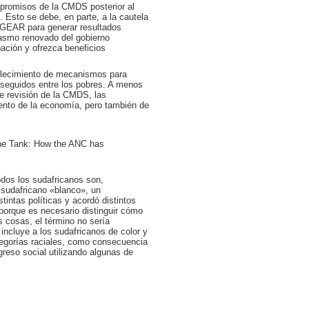
mpromisos de la CMDS posterior al
. Esto se debe, en parte, a la cautela
ma GEAR para generar resultados
iasmo renovado del gobierno
pación y ofrezca beneficios
tablecimiento de mecanismos para
onseguidos entre los pobres. A menos
de revisión de la CMDS, las
ento de la economía, pero también de
he Tank: How the ANC has
odos los sudafricanos son,
n sudafricano «blanco», un
tintas políticas y acordó distintos
 porque es necesario distinguir cómo
s cosas, el término no sería
incluye a los sudafricanos de color y
ategorías raciales, como consecuencia
greso social utilizando algunas de