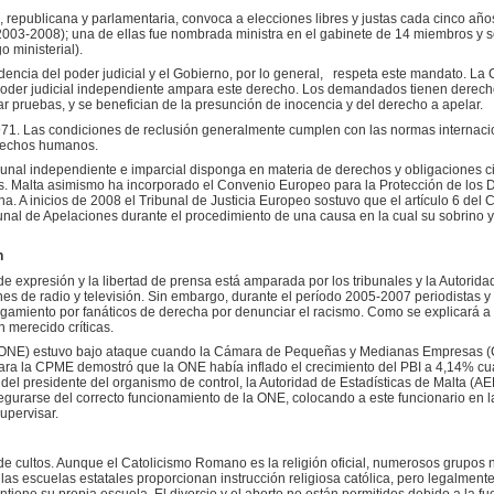
, republicana y parlamentaria, convoca a elecciones libres y justas cada cinco añ
2003-2008); una de ellas fue nombrada ministra en el gabinete de 14 miembros y s
o ministerial).
encia del poder judicial y el Gobierno, por lo general, respeta este mandato. La 
l poder judicial independiente ampara este derecho. Los demandados tienen derecho 
ar pruebas, y se benefician de la presunción de inocencia y del derecho a apelar.
71. Las condiciones de reclusión generalmente cumplen con las normas internacion
rechos humanos.
bunal independiente e imparcial disponga en materia de derechos y obligaciones ci
. Malta asimismo ha incorporado el Convenio Europeo para la Protección de los
a. A inicios de 2008 el Tribunal de Justicia Europeo sostuvo que el artículo 6 del
unal de Apelaciones durante el procedimiento de una causa en la cual su sobrin
n
 de expresión y la libertad de prensa está amparada por los tribunales y la Autorid
es de radio y televisión. Sin embargo, durante el período 2005-2007 periodistas y
tigamiento por fanáticos de derecha por denunciar el racismo. Como se explicará a 
 merecido críticas.
s (ONE) estuvo bajo ataque cuando la Cámara de Pequeñas y Medianas Empresas (C
para la CPME demostró que la ONE había inflado el crecimiento del PBI a 4,14% c
del presidente del organismo de control, la Autoridad de Estadísticas de Malta (A
egurarse del correcto funcionamiento de la ONE, colocando a este funcionario en 
upervisar.
 de cultos. Aunque el Catolicismo Romano es la religión oficial, numerosos grupos no
las escuelas estatales proporcionan instrucción religiosa católica, pero legalment
ene su propia escuela. El divorcio y el aborto no están permitidos debido a la fue