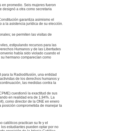
os en promedio. Seis mujeres fueron
e designó a otra como secretaria
Constitución garantiza asimismo el
a la asistencia jurídica de su elección.
ales; se permiten las visitas de
viles, estipulando recursos para las
 Derechos Humanos y de las Libertades
 Convenio había sido violado cuando el
o y su hermano comparecían como
ad para la Radiodifusión, una entidad
 activistas de los derechos humanos y
continuación, las medidas contra la
PME) cuestionó la exactitud de sus
uando en realidad era de 1,94%. La
EM), como director de la ONE en enero
la posición comprometida de manejar la
 católicos practican su fe y el
e los estudiantes pueden optar por no
rte oposición de la Iglesia Católica