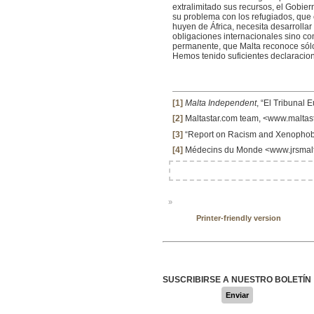
extralimitado sus recursos, el Gobie
su problema con los refugiados, que 
huyen de África, necesita desarrolla
obligaciones internacionales sino co
permanente, que Malta reconoce sólo 
Hemos tenido suficientes declaracion
[1]
Malta Independent
, “El Tribunal
[2]
Maltastar.com team, <www.maltas
[3]
“
Report on Racism and Xenophobia
[4]
Médecins du Monde <www.jrsmal
»
Printer-friendly version
SUSCRIBIRSE A NUESTRO BOLETÍN
Enviar