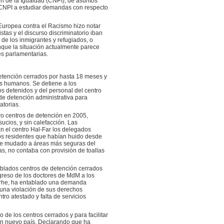
ón de la Igualdad (CNPI), de asuntos
 la CNPI a estudiar demandas con respecto
uropea contra el Racismo hizo notar
tas y el discurso discriminatorio iban
e los inmigrantes y refugiados, o
nque la situación actualmente parece
es parlamentarias.
detención cerrados por hasta 18 meses y
hos humanos. Se detiene a los
os detenidos y del personal del centro
de detención administrativa para
atorias.
tro centros de detención en 2005,
ucios, y sin calefacción. Las
En el centro Hal-Far los delegados
nos residentes que habían huido desde
rse mudado a áreas más seguras del
s, no contaba con provisión de toallas
oblados centros de detención cerrados
greso de los doctores de MdM a los
 Berhe, ha entablado una demanda
o una violación de sus derechos
o atestado y falta de servicios
de los centros cerrados y para facilitar
un nuevo país. Declarando que ha