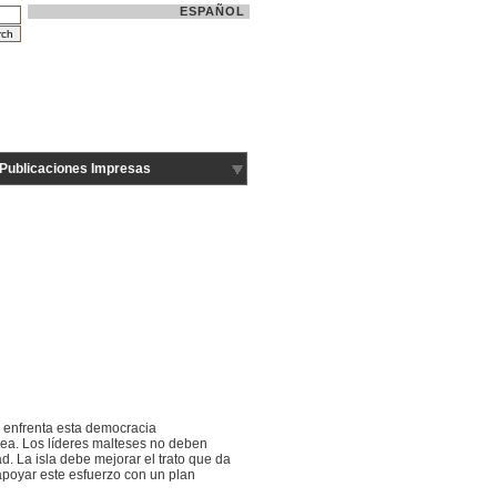
ESPAÑOL
Publicaciones Impresas
ue enfrenta esta democracia
pea. Los líderes malteses no deben
d. La isla debe mejorar el trato que da
apoyar este esfuerzo con un plan