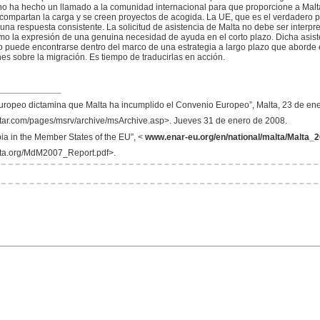
rno ha hecho un llamado a la comunidad internacional para que proporcione a Malt
compartan la carga y se creen proyectos de acogida. La UE, que es el verdadero p
r una respuesta consistente. La solicitud de asistencia de Malta no debe ser inter
mo la expresión de una genuina necesidad de ayuda en el corto plazo. Dicha asist
puede encontrarse dentro del marco de una estrategia a largo plazo que aborde e
es sobre la migración. Es tiempo de traducirlas en acción.
 Europeo dictamina que Malta ha incumplido el Convenio Europeo”, Malta, 23 de en
tar.com/pages/msrv/archive/msArchive.asp>. Jueves 31 de enero de 2008.
 in the Member States of the EU”, <
www.enar-eu.org/en/national/malta/Malta_2
ta.org/MdM2007_Report.pdf>.