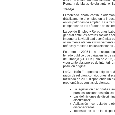
Romana de Malta. No obstante, el Est
Trabajo
El mercado laboral continúa adaptánd
drásticamente el empleo en la industr
en los patrones de empleo. Esta tran
compensando las pérdidas de las em
La Ley de Empleo y Relaciones Labora
general entre los actores sociales s
imponer a la viabilidad económica cor
actualmente atañen exclusivamente a 
retórica y realidad en las relaciones 
En enero de 2005 las normas que rig
feriado público que caiga en fin de 
del Trabajo (OIT). En junio de 2006,
y por tanto abstenerse de interferir 
posición original.
La Comisión Europea ha exigido a Ma
razón de religión, convicciones, dis
ratificada en 2000 disponiendo un pl
problemáticas son las siguientes:
La legislación nacional es li
para los funcionarios públicos
Las definiciones de discrimina
discriminar);
Aplicación incorrecta de la o
discapacitados;
Inconsistencias en las dispos