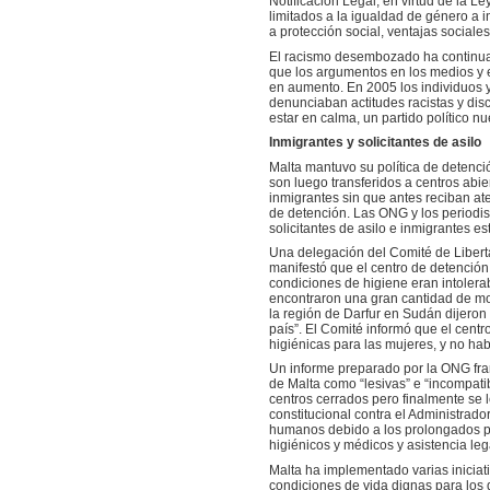
Notificación Legal, en virtud de la 
limitados a la igualdad de género a i
a protección social, ventajas sociales
El racismo desembozado ha continua
que los argumentos en los medios y en
en aumento. En 2005 los individuos 
denunciaban actitudes racistas y dis
estar en calma, un partido político n
Inmigrantes y solicitantes de asilo
Malta mantuvo su política de detenci
son luego transferidos a centros abi
inmigrantes sin que antes reciban ate
de detención. Las ONG y los periodis
solicitantes de asilo e inmigrantes 
Una delegación del Comité de Liberta
manifestó que el centro de detención
condiciones de higiene eran intolera
encontraron una gran cantidad de mo
la región de Darfur en Sudán dijero
país”. El Comité informó que el cent
higiénicas para las mujeres, y no habí
Un informe preparado por la ONG fr
de Malta como “lesivas” e “incompati
centros cerrados pero finalmente se l
constitucional contra el Administrado
humanos debido a los prolongados pro
higiénicos y médicos y asistencia le
Malta ha implementado varias iniciati
condiciones de vida dignas para los