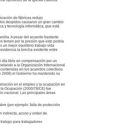
icación de fábricas redujo
os los despidos causaron un gran cambio
ca y tecnología informática, que está
amilia. A pesar del acuerdo bastante
es temen por la presión que esto podría
s un mejor equilibrio trabajo-vida
evidencia la brecha existente entre
n día libre en compensación por un
pelando a la Organización Internacional
 contenidas en los acuerdos colectivos
 de 2008) el Gobierno ha mantenido su
minación en el empleo y la ocupación en
y la Ocupación (2000/78/CE) fue
ón nacional. Las principales áreas
bre (por ejemplo: falta de protección
ón indirecta, acoso y orden de
 trabajo para trabajadores