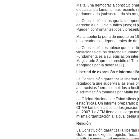
Malta, una democracia constitucional
electas al parlamento más reciente (
parlamentaria (subsecretaria sin rang
La Constitución consagra la independ
derecho a un juicio público justo; e
Pueden confrontar testigos y present
Malta abolió la pena de muerte en 19
observadores independientes de de
La Constitución establece que un tri
violaciones de los derechos humanos
Fundamentales a su legislación intern
Magistrado Supremo presidió el Trib
abogados por la defensa
[1]
.
Libertad de expresión e informació
La Constitución garantiza la libertad
reguladora que supervisa las emision
antirracistas fueron sometidos a hos
discriminación tomadas por Malta han
La Oficina Nacional de Estadística
estadísticas. Un informe preparado 
CPME también criticó la designación 
de 2007. La AEM tiene a su cargo as
misma organización a la cual debía s
Religión
La Constitución garantiza la libertad
Gobierno no exige su registro. Todas 
asistir. La comunidad musulmana manti