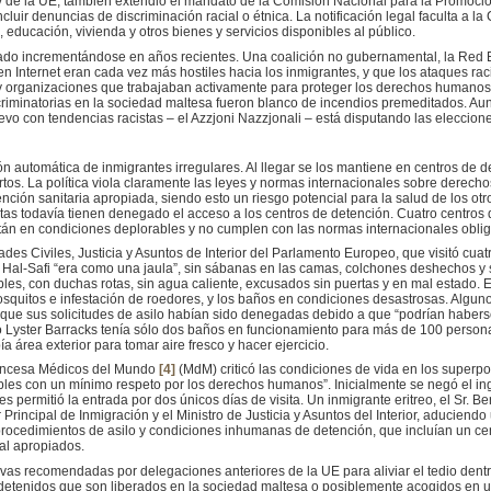
Ley de la UE, también extendió el mandato de la Comisión Nacional para la Promoci
ncluir denuncias de discriminación racial o étnica. La notificación legal faculta a
, educación, vivienda y otros bienes y servicios disponibles al público.
do incrementándose en años recientes. Una coalición no gubernamental, la Red E
 Internet eran cada vez más hostiles hacia los inmigrantes, y que los ataques racis
y organizaciones que trabajaban activamente para proteger los derechos humanos d
criminatorias en la sociedad maltesa fueron blanco de incendios premeditados. Au
uevo con tendencias racistas – el Azzjoni Nazzjonali – está disputando las eleccion
ón automática de inmigrantes irregulares. Al llegar se los mantiene en centros de 
ertos. La política viola claramente las leyes y normas internacionales sobre derec
nción sanitaria apropiada, siendo esto un riesgo potencial para la salud de los otr
tas todavía tienen denegado el acceso a los centros de detención. Cuatro centros 
están en condiciones deplorables y no cumplen con las normas internacionales oblig
des Civiles, Justicia y Asuntos de Interior del Parlamento Europeo, que visitó cua
 Hal-Safi “era como una jaula”, sin sábanas en las camas, colchones deshechos y s
bles, con duchas rotas, sin agua caliente, excusados sin puertas y en mal estado. 
squitos e infestación de roedores, y los baños en condiciones desastrosas. Algu
n que sus solicitudes de asilo habían sido denegadas debido a que “podrían habe
ro Lyster Barracks tenía sólo dos baños en funcionamiento para más de 100 persona
a área exterior para tomar aire fresco y hacer ejercicio.
ancesa Médicos del Mundo
[4]
(MdM) criticó las condiciones de vida en los superp
bles con un mínimo respeto por los derechos humanos”. Inicialmente se negó el in
es permitió la entrada por dos únicos días de visita. Un inmigrante eritreo, el Sr.
r Principal de Inmigración y el Ministro de Justicia y Asuntos del Interior, aduciend
cedimientos de asilo y condiciones inhumanas de detención, que incluían un centr
gal apropiados.
vas recomendadas por delegaciones anteriores de la UE para aliviar el tedio dentro 
 detenidos que son liberados en la sociedad maltesa o posiblemente acogidos en 