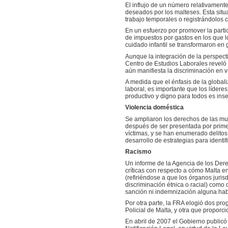
El influjo de un número relativamen
deseados por los malteses. Esta situ
trabajo temporales o registrándolos 
En un esfuerzo por promover la part
de impuestos por gastos en los que l
cuidado infantil se transformaron en 
Aunque la integración de la perspecti
Centro de Estudios Laborales reveló
aún manifiesta la discriminación en v
A medida que el énfasis de la global
laboral, es importante que los líder
productivo y digno para todos es ins
Violencia doméstica
Se ampliaron los derechos de las mu
después de ser presentada por prime
víctimas, y se han enumerado delitos
desarrollo de estrategias para identif
Racismo
Un informe de la Agencia de los Der
críticas con respecto a cómo Malta en
(refiriéndose a que los órganos juris
discriminación étnica o racial) como
sanción ni indemnización alguna habí
Por otra parte, la FRA elogió dos pr
Policial de Malta, y otra que propor
En abril de 2007 el Gobierno publicó 