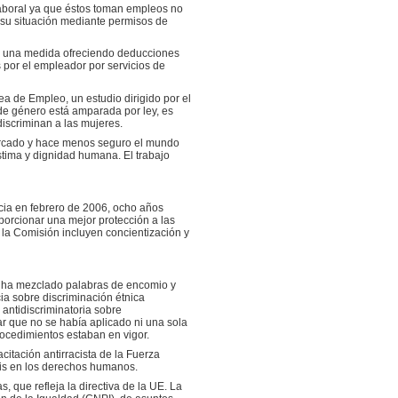
laboral ya que éstos toman empleos no
e su situación mediante permisos de
ca una medida ofreciendo deducciones
 por el empleador por servicios de
ea de Empleo, un estudio dirigido por el
de género está amparada por ley, es
discriminan a las mujeres.
 mercado y hace menos seguro el mundo
stima y dignidad humana. El trabajo
cia en febrero de 2006, ocho años
orcionar una mejor protección a las
 la Comisión incluyen concientización y
ha mezclado palabras de encomio y
cia sobre discriminación étnica
 antidiscriminatoria sobre
ar que no se había aplicado ni una sola
ocedimientos estaban en vigor.
itación antirracista de la Fuerza
asis en los derechos humanos.
, que refleja la directiva de la UE. La