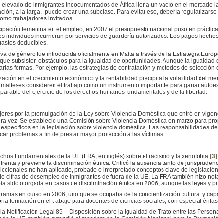
te elevado de inmigrantes indocumentados de África llena un vacío en el mercado 
ación, a la larga, puede crear una subclase. Para evitar eso, debería regularizars
como trabajadores invitados.
icipación femenina en el empleo, en 2007 el presupuesto nacional puso en prácti
os individuos incurrieran por servicios de guardería autorizados. Los pagos hechos
gastos deducibles.
va de género fue introducida oficialmente en Malta a través de la Estrategia Europ
 que subsisten obstáculos para la igualdad de oportunidades. Aunque la igualdad 
arias formas. Por ejemplo, las estrategias de contratación y métodos de selección 
ización en el crecimiento económico y la rentabilidad precipita la volatilidad del
es malteses consideren el trabajo como un instrumento importante para ganar autoe
eparable del ejercicio de los derechos humanos fundamentales y de la libertad.
jeres por la promulgación de la Ley sobre Violencia Doméstica que entró en vigen
ra vez. Se estableció una Comisión sobre Violencia Doméstica en marzo para prop
 específicos en la legislación sobre violencia doméstica. Las responsabilidades de
icar problemas a fin de prestar mayor protección a las víctimas.
echos Fundamentales de la UE (FRA, en inglés) sobre el racismo y la xenofobia
[3]
frenta y previene la discriminación étnica. Criticó la ausencia tanto de jurispruden
diccionales no han aplicado, probado o interpretado conceptos clave de legislación
 de cifras de desempleo de inmigrantes de fuera de la UE. La FRA también hizo not
a sido otorgada en casos de discriminación étnica en 2006, aunque las leyes y pr
ogramas en curso en 2006, uno que se ocupaba de la concientización cultural y capac
ciona formación en el trabajo para docentes de ciencias sociales, con especial énf
la Notificación Legal 85 – Disposición sobre la Igualdad de Trato entre las Personas