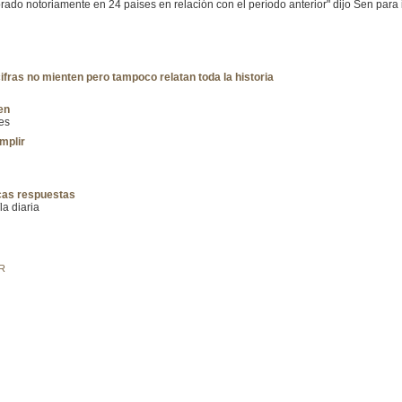
do notoriamente en 24 países en relación con el período anterior" dijo Sen para i
cifras no mienten pero tampoco relatan toda la historia
en
es
mplir
cas respuestas
a diaria
R