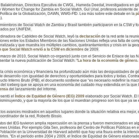
a Balakrishnan, Directora Ejecutiva de CWGL, Hameda Deedat, investigadora en gé
de Women for Change for Zambia en Social Watch, Gul Unal, profesora asistente d
olítica de la Globalización, DAWN, WWG-FfD. Lea más sobre este debate en la
p
s
).
, miembros de Social Watch de Zambia y Brasil también participaron en la CSW y f
izados por UNIFEM.
rdinadora de Cabildeo de Social Watch, leyó la
declaración
de la red ante la reun
iones entre los Estados Miembros de las Naciones Unidas refleja una falta de com
alizada y que muestra los múltiples cambios, quebrantamientos y crisis en la geop
n que Social Watch envió a la CSW en diciembre
de 2009.
de marzo de 2010, Social Watch co-organizó junto con el Servicio de Enlace de la
ntar la nueva publicación de Social Watch: "
La hora de la economía de género. 
 la crisis económica y financiera ha profundizado aún más las desigualdades de 
desarrollo con igualdad de derechos y oportunidades para todos y todas. Contrari
ducto Interno Bruto (PIB), el documento sostiene que “es necesario redefinir la ma
del iceberg que se apoya en una economía del cuidado muy extendida en la que la 
ensa
del lanzamiento del informe.
esentó el
Índice de Equidad de Género (IEG) 2009
elaborado por Social Watch. El 
isminuyendo, y que la mayoría de los que sí muestran progreso son los que ya se 
os avances mostrados en aquellos lugares donde la situación relativa era mejor, 
oordinador de la red, Roberto Bissio.
atos del IEG tuvieron amplia repercusión en la prensa y fueron mencionados en al
iones Unidas. Por ejemplo Gita Sen, profesora del Centro de Políticas Públicas en el
Población en la Universidad de Harvard advirtió que hay una fisura entre la inte
lirlos. "En el período entre 2004 y 2009, el Índice de Equidad de Género elaborad