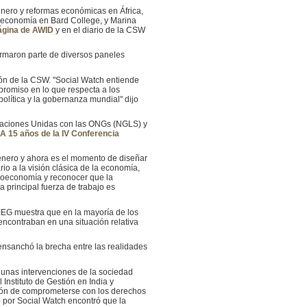
nero y reformas económicas en África,
e economía en Bard College, y Marina
ágina de AWID
y en el diario de la CSW
ormaron parte de diversos paneles
ión de la CSW. "Social Watch entiende
promiso en lo que respecta a los
olítica y la gobernanza mundial" dijo
s Naciones Unidas con las ONGs (NGLS) y
A 15 años de la IV Conferencia
género y ahora es el momento de diseñar
o a la visión clásica de la economía,
croeconomía y reconocer que la
principal fuerza de trabajo es
IEG muestra que en la mayoría de los
encontraban en una situación relativa
ensanchó la brecha entre las realidades
gunas intervenciones de la sociedad
 Instituto de Gestión en India y
nción de comprometerse con los derechos
o por Social Watch encontró que la