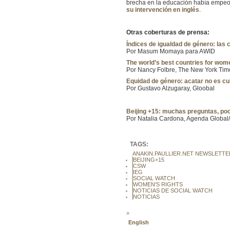
brecha en la educación había empeora
su intervención en inglés
.
Otras coberturas de prensa:
Índices de igualdad de género: las 
Por Masum Momaya para AWID
The world’s best countries for wom
Por Nancy Folbre, The New York Tim
Equidad de género: acatar no es cu
Por Gustavo Alzugaray, Gloobal
Beijing +15: muchas preguntas, po
Por Natalia Cardona, Agenda Global/l
TAGS:
ANAKIN.PAULLIER.NET NEWSLETTE
BEIJING+15
CSW
IEG
SOCIAL WATCH
WOMEN'S RIGHTS
NOTICIAS DE SOCIAL WATCH
NOTICIAS
»
English