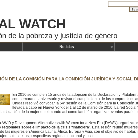
AL WATCH
ón de la pobreza y justicia de género
Noticias
IÓN DE LA COMISIÓN PARA LA CONDICIÓN JURÍDICA Y SOCIAL D
En 2010 se cumplen 15 años de la adopción de la Declaración y Plataforma
conmemorar el aniversario y revisar el cumplimiento de los compromisos 
Unidas resolvió convocar la 54ª sesión de la Comisión para la Condición J
llevada a cabo en Nueva York del 1 al 12 de marzo de 2010. La red Social
la situación de la mujer en el mundo así como también organizar eventos paralelos
on AWID y Development Alternatives with Women for a New Era (DAWN) organizaron
regionales sobre el impacto de la crisis financiera
”. Esta sesión reunió mujere
e las mujeres en América Latina, África, Europa y Asia, con el objetivo de hablar, i
ujeres, desde las perspectivas regional, nacional y local.