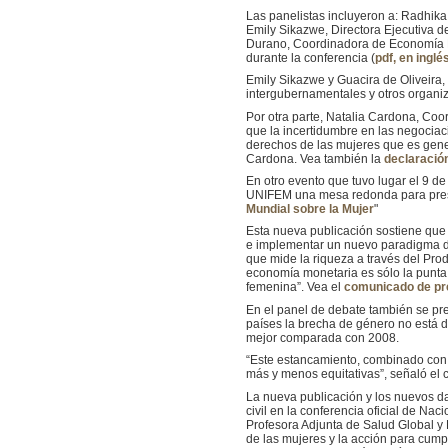
Las panelistas incluyeron a: Radhik
Emily Sikazwe, Directora Ejecutiva 
Durano, Coordinadora de Economía P
durante la conferencia (
pdf, en inglé
Emily Sikazwe y Guacira de Oliveira
intergubernamentales y otros organ
Por otra parte, Natalia Cardona, Coo
que la incertidumbre en las negociac
derechos de las mujeres que es gener
Cardona. Vea también la
declaració
En otro evento que tuvo lugar el 9 
UNIFEM una mesa redonda para prese
Mundial sobre la Mujer
"
Esta nueva publicación sostiene que
e implementar un nuevo paradigma de 
que mide la riqueza a través del Pro
economía monetaria es sólo la punta 
femenina”. Vea el
comunicado de pr
En el panel de debate también se pr
países la brecha de género no está d
mejor comparada con 2008.
“Este estancamiento, combinado con l
más y menos equitativas”, señaló el c
La nueva publicación y los nuevos d
civil en la conferencia oficial de Nac
Profesora Adjunta de Salud Global y 
de las mujeres y la acción para cump