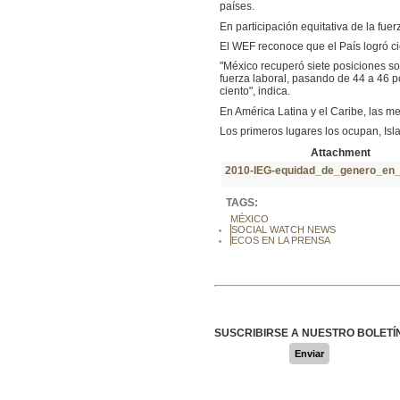
países.
En participación equitativa de la fue
El WEF reconoce que el País logró ci
"México recuperó siete posiciones s
fuerza laboral, pasando de 44 a 46 po
ciento", indica.
En América Latina y el Caribe, las me
Los primeros lugares los ocupan, Isla
Attachment
2010-IEG-equidad_de_genero_en_
TAGS:
MÉXICO
SOCIAL WATCH NEWS
ECOS EN LA PRENSA
SUSCRIBIRSE A NUESTRO BOLETÍ
Enviar