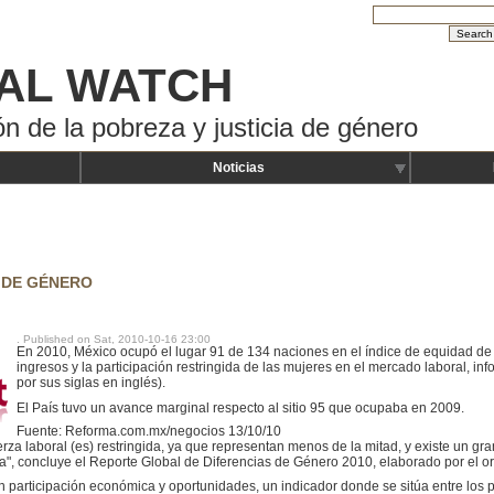
AL WATCH
ón de la pobreza y justicia de género
Noticias
D DE GÉNERO
. Published on Sat, 2010-10-16 23:00
En 2010, México ocupó el lugar 91 de 134 naciones en el índice de equidad de
ingresos y la participación restringida de las mujeres en el mercado laboral, 
por sus siglas en inglés).
El País tuvo un avance marginal respecto al sitio 95 que ocupaba en 2009.
Fuente: Reforma.com.mx/negocios 13/10/10
uerza laboral (es) restringida, ya que representan menos de la mitad, y existe un gr
a", concluye el Reporte Global de Diferencias de Género 2010, elaborado por el o
 participación económica y oportunidades, un indicador donde se sitúa entre los p