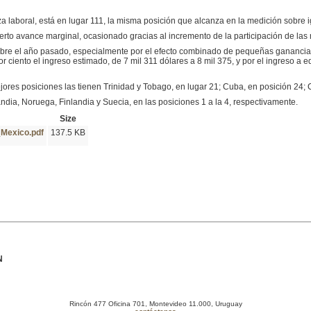
rza laboral, está en lugar 111, la misma posición que alcanza en la medición sobre i
erto avance marginal, ocasionado gracias al incremento de la participación de las 
obre el año pasado, especialmente por el efecto combinado de pequeñas ganancias 
r ciento el ingreso estimado, de 7 mil 311 dólares a 8 mil 375, y por el ingreso a 
jores posiciones las tienen Trinidad y Tobago, en lugar 21; Cuba, en posición 24; C
ndia, Noruega, Finlandia y Suecia, en las posiciones 1 a la 4, respectivamente.
Size
Mexico.pdf
137.5 KB
N
Rincón 477 Oficina 701, Montevideo 11.000, Uruguay