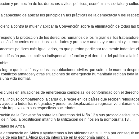
tección y promoción de los derechos civiles, políticos, económicos, sociales y cult
la capacidad de aplicar los principios y las prácticas de la democracia y del respe
iolencia contra la mujer y aplicar la Convención sobre la eliminación de todas las 
respeto y la protección de los derechos humanos de los migrantes, los trabajadores 
ez más frecuentes en muchas sociedades y promover una mayor armonía y toleranc
rocesos políticos más igualitarios, en que puedan participar realmente todos los 
s de difusión para cumplir su indispensable función y el derecho del público a la in
rables
 lograr que los niños y todas las poblaciones civiles que sufren de manera despr
s conflictos armados y otras situaciones de emergencia humanitaria reciban toda la 
s una vida normal.
 los civiles en situaciones de emergencia complejas, de conformidad con el derecho
ional, incluso compartiendo la carga que recae en los países que reciben refugiado
 y ayudar a todos los refugiados y personas desplazadas a regresar voluntariamen
e sin tropiezos en sus respectivas sociedades.
plicación de la Convención sobre los Derechos del Niño 12 y sus protocolos facultativ
de niños, la prostitución infantil y la utilización de niños en la pornografía 13 .
iales de África
a democracia en África y ayudaremos a los africanos en su lucha por conseguir un
a que de esa forma África pueda integrarse en la economía mundial.