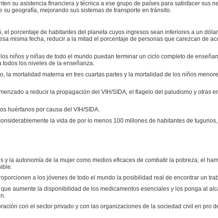
nten su asistencia financiera y técnica a ese grupo de países para satisfacer sus 
e su geografía, mejorando sus sistemas de transporte en tránsito.
5, el porcentaje de habitantes del planeta cuyos ingresos sean inferiores a un dólar
sa misma fecha, reducir a la mitad el porcentaje de personas que carezcan de a
 los niños y niñas de todo el mundo puedan terminar un ciclo completo de enseñanz
 todos los niveles de la enseñanza.
, la mortalidad materna en tres cuartas partes y la mortalidad de los niños menor
menzado a reducir la propagación del VIH/SIDA, el flagelo del paludismo y otras 
iños huérfanos por causa del VIH/SIDA.
onsiderablemente la vida de por lo menos 100 millones de habitantes de tugurios,
os y la autonomía de la mujer como medios eficaces de combatir la pobreza, el ha
ible.
proporcionen a los jóvenes de todo el mundo la posibilidad real de encontrar un tra
a a que aumente la disponibilidad de los medicamentos esenciales y los ponga al al
en.
ración con el sector privado y con las organizaciones de la sociedad civil en pro de