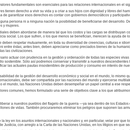
lores fundamentales son esenciales para las relaciones internacionales en el sig
es tienen derecho a vivir su vida y a criar a sus hijos con dignidad y libres del hamb
rma de garantizar esos derechos es contar con gobiernos democráticos y participati
guna persona ni a ninguna nación la posibilidad de beneficiarse del desarrollo. D
s y mujeres.
iales deben abordarse de manera tal que los costos y las cargas se distribuyan con 
ticia social. Los que sufren, o los que menos se benefician, merecen la ayuda de l
e deben respetar mutuamente, en toda su diversidad de creencias, culturas e idiom
s ni entre éstas; antes bien, deben apreciarse como preciados bienes de la human
as las civilizaciones.
esario actuar con prudencia en la gestión y ordenación de todas las especies vivas 
llo sostenible. Sólo así podremos conservar y transmitir a nuestros descendiente
ficar las actuales pautas insostenibles de producción y consumo en interés de nues
abilidad de la gestión del desarrollo económico y social en el mundo, lo mismo 
ternacionales, debe ser compartida por las naciones del mundo y ejercerse multila
odo el mundo, las Naciones Unidas deben desempeñar un papel central a ese respe
lores comunes, hemos formulado una serie de objetivos clave a los que atribuimos
iberar a nuestros pueblos del flagelo de la guerra —ya sea dentro de los Estados o
llones de vidas. También procuraremos eliminar los peligros que suponen las arm
e la ley en los asuntos internacionales y nacionales y, en particular, velar por qu
de Justicia, con arreglo a la Carta de las Naciones Unidas, en los litigios en que se