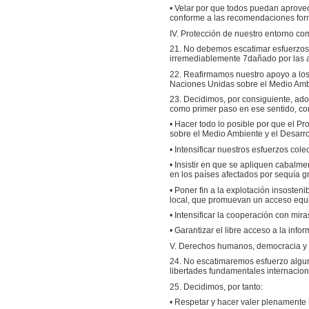
• Velar por que todos puedan aprovec
conforme a las recomendaciones form
IV. Protección de nuestro entorno c
21. No debemos escatimar esfuerzos p
irremediablemente 7dañado por las a
22. Reafirmamos nuestro apoyo a los 
Naciones Unidas sobre el Medio Ambi
23. Decidimos, por consiguiente, ado
como primer paso en ese sentido, co
• Hacer todo lo posible por que el Pr
sobre el Medio Ambiente y el Desarrol
• Intensificar nuestros esfuerzos cole
• Insistir en que se apliquen cabalm
en los países afectados por sequía gra
• Poner fin a la explotación insosten
local, que promuevan un acceso equi
• Intensificar la cooperación con mir
• Garantizar el libre acceso a la in
V. Derechos humanos, democracia y
24. No escatimaremos esfuerzo alguno
libertades fundamentales internacion
25. Decidimos, por tanto:
• Respetar y hacer valer plenamente