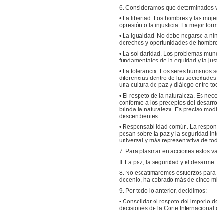
6. Consideramos que determinados va
• La libertad. Los hombres y las mujer
opresión o la injusticia. La mejor fo
• La igualdad. No debe negarse a nin
derechos y oportunidades de hombre
• La solidaridad. Los problemas mund
fundamentales de la equidad y la jus
• La tolerancia. Los seres humanos s
diferencias dentro de las sociedade
una cultura de paz y diálogo entre tod
• El respeto de la naturaleza. Es nec
conforme a los preceptos del desarro
brinda la naturaleza. Es preciso modi
descendientes.
• Responsabilidad común. La respons
pesan sobre la paz y la seguridad in
universal y más representativa de t
7. Para plasmar en acciones estos va
II. La paz, la seguridad y el desarme
8. No escatimaremos esfuerzos para l
decenio, ha cobrado más de cinco mi
9. Por todo lo anterior, decidimos:
• Consolidar el respeto del imperio d
decisiones de la Corte Internacional 