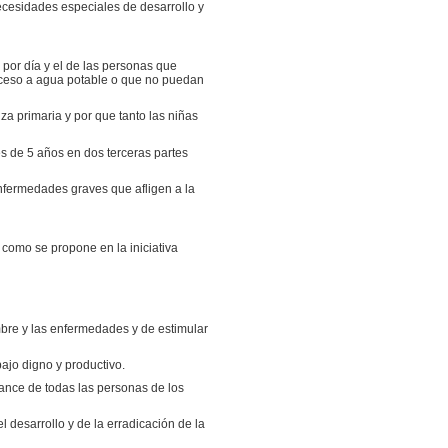
necesidades especiales de desarrollo y
 por día y el de las personas que
cceso a agua potable o que no puedan
a primaria y por que tanto las niñas
es de 5 años en dos terceras partes
enfermedades graves que afligen a la
 como se propone en la iniciativa
mbre y las enfermedades y de estimular
bajo digno y productivo.
cance de todas las personas de los
l desarrollo y de la erradicación de la