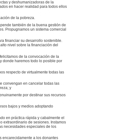
yectas y deshumanizadoras de la
dos en hacer realidad para todos ellos
nación de la pobreza.
Depende también de la buena gestión de
iales. Propugnamos un sistema comercial
a financiar su desarrollo sostenible.
to nivel sobre la financiación del
elicitamos de la convocación de la
y donde haremos todo lo posible por
pos respecto de virtualmente todas las
ue convengan en cancelar todas las
reza; y
genuinamente por destinar sus recursos
gresos bajos y medios adoptando
do en práctica rápida y cabalmente el
o extraordinario de sesiones. Instamos
las necesidades especiales de los
mos encarecidamente a los donantes