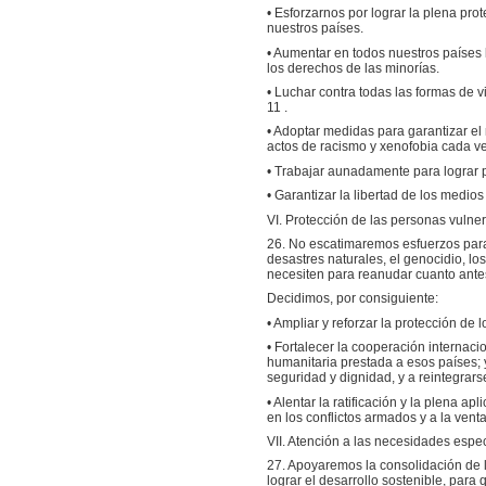
• Esforzarnos por lograr la plena pro
nuestros países.
• Aumentar en todos nuestros países 
los derechos de las minorías.
• Luchar contra todas las formas de v
11 .
• Adoptar medidas para garantizar el 
actos de racismo y xenofobia cada v
• Trabajar aunadamente para lograr p
• Garantizar la libertad de los medio
VI. Protección de las personas vulne
26. No escatimaremos esfuerzos para
desastres naturales, el genocidio, lo
necesiten para reanudar cuanto ante
Decidimos, por consiguiente:
• Ampliar y reforzar la protección de
• Fortalecer la cooperación internac
humanitaria prestada a esos países;
seguridad y dignidad, y a reintegrars
• Alentar la ratificación y la plena a
en los conflictos armados y a la venta 
VII. Atención a las necesidades espec
27. Apoyaremos la consolidación de l
lograr el desarrollo sostenible, par