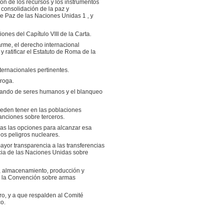
ón de los recursos y los instrumentos
 consolidación de la paz y
de Paz de las Naciones Unidas 1 , y
ones del Capítulo VIII de la Carta.
arme, el derecho internacional
y ratificar el Estatuto de Roma de la
ternacionales pertinentes.
roga.
trabando de seres humanos y el blanqueo
eden tener en las poblaciones
anciones sobre terceros.
das las opciones para alcanzar esa
os peligros nucleares.
mayor transparencia a las transferencias
ia de las Naciones Unidas sobre
o, almacenamiento, producción y
de la Convención sobre armas
ro, y a que respalden al Comité
o.