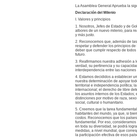
La Asamblea General Aprueba la sigu
Declaración del Milenio
I. Valores y principios
1. Nosotros, Jefes de Estado y de G
albores de un nuevo milenio, para r
y más justo.
2. Reconocemos que, además de las 
respetar y defender los principios de
deber que cumplir respecto de todos l
futuro.
3. Reafirmamos nuestra adhesión a lo
verdad, su pertinencia y su capacida
interdependencia entre las naciones 
4. Estamos decididos a establecer un
nuestra determinación de apoyar todo
territorial e independencia política; 
internacional; el derecho de libre de
los asuntos internos de los Estados;
distinciones por motivo de raza, sexo
social, cultural o humanitario.
5. Creemos que la tarea fundamental 
habitantes del mundo, ya que, si bien
costos. Reconocemos que los países e
fundamental. Por eso, consideramos
en toda su diversidad, se podrá logra
medidas, a nivel mundial, que corres
la participación efectiva de esos pa