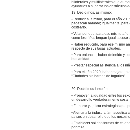
bilaterales y multilaterales que aume
ayudarlos a superar los obstáculos d
19. Decidimos, asimismo:
• Reducir a la mitad, para el año 201
padezcan hambre; igualmente, para e
costearlo.
• Velar por que, para ese mismo año,
como los niños tengan igual acceso a
• Haber reducido, para ese mismo año
respecto de sus tasas actuales.
• Para entonces, haber detenido y co
humanidad.
• Prestar especial asistencia a los n
• Para el año 2020, haber mejorado c
“Ciudades sin barrios de tugurios”.
20. Decidimos también:
• Promover la igualdad entre los sex
un desarrollo verdaderamente sosten
• Elaborar y aplicar estrategias que 
• Alentar a la industria farmacéutic
países en desarrollo que los necesit
• Establecer sólidas formas de colabo
pobreza.