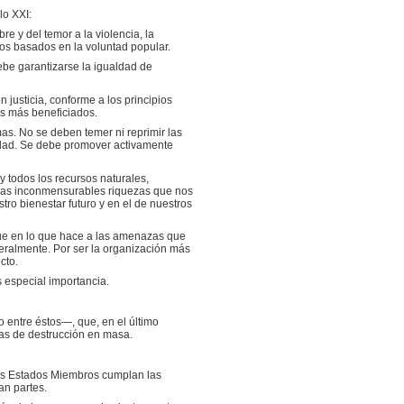
lo XXI:
re y del temor a la violencia, la
vos basados en la voluntad popular.
ebe garantizarse la igualdad de
justicia, conforme a los principios
os más beneficiados.
as. No se deben temer ni reprimir las
idad. Se debe promover activamente
y todos los recursos naturales,
s las inconmensurables riquezas que nos
tro bienestar futuro y en el de nuestros
que en lo que hace a las amenazas que
teralmente. Por ser la organización más
cto.
 especial importancia.
 entre éstos—, que, en el último
as de destrucción en masa.
e los Estados Miembros cumplan las
an partes.