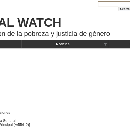
AL WATCH
ón de la pobreza y justicia de género
Noticias
siones
ea General
rincipal (A/55/L.2)]