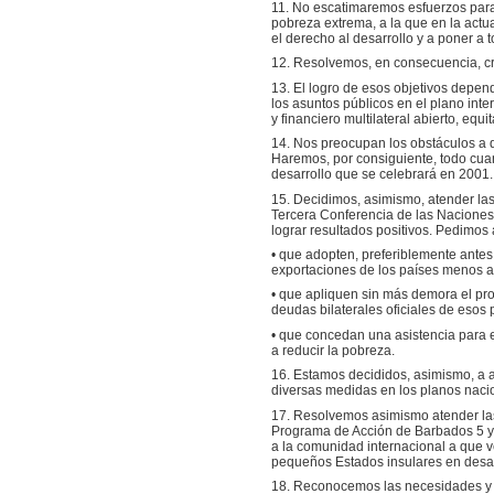
11. No escatimaremos esfuerzos para
pobreza extrema, a la que en la act
el derecho al desarrollo y a poner a
12. Resolvemos, en consecuencia, cre
13. El logro de esos objetivos depen
los asuntos públicos en el plano int
y financiero multilateral abierto, equ
14. Nos preocupan los obstáculos a qu
Haremos, por consiguiente, todo cuan
desarrollo que se celebrará en 2001.
15. Decidimos, asimismo, atender las
Tercera Conferencia de las Naciones
lograr resultados positivos. Pedimos 
• que adopten, preferiblemente antes
exportaciones de los países menos 
• que apliquen sin más demora el pr
deudas bilaterales oficiales de esos
• que concedan una asistencia para 
a reducir la pobreza.
16. Estamos decididos, asimismo, a 
diversas medidas en los planos nacio
17. Resolvemos asimismo atender las
Programa de Acción de Barbados 5 y 
a la comunidad internacional a que v
pequeños Estados insulares en desar
18. Reconocemos las necesidades y lo