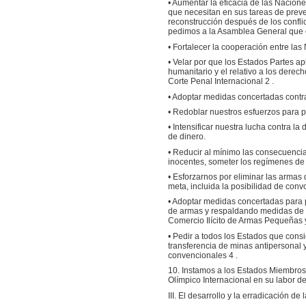
• Aumentar la eficacia de las Nacion
que necesitan en sus tareas de preven
reconstrucción después de los confli
pedimos a la Asamblea General que
• Fortalecer la cooperación entre las
• Velar por que los Estados Partes a
humanitario y el relativo a los derec
Corte Penal Internacional 2 .
• Adoptar medidas concertadas contra
• Redoblar nuestros esfuerzos para p
• Intensificar nuestra lucha contra l
de dinero.
• Reducir al mínimo las consecuenci
inocentes, someter los regímenes de
• Esforzarnos por eliminar las armas
meta, incluida la posibilidad de con
• Adoptar medidas concertadas para po
de armas y respaldando medidas de 
Comercio Ilícito de Armas Pequeñas 
• Pedir a todos los Estados que cons
transferencia de minas antipersonal 
convencionales 4 .
10. Instamos a los Estados Miembros 
Olímpico Internacional en su labor d
III. El desarrollo y la erradicación de