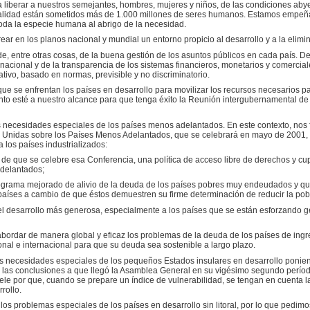
 liberar a nuestros semejantes, hombres, mujeres y niños, de las condiciones ab
ualidad están sometidos más de 1.000 millones de seres humanos. Estamos empeña
 toda la especie humana al abrigo de la necesidad.
ar en los planos nacional y mundial un entorno propicio al desarrollo y a la elimi
de, entre otras cosas, de la buena gestión de los asuntos públicos en cada país. 
ernacional y de la transparencia de los sistemas financieros, monetarios y comerc
itativo, basado en normas, previsible y no discriminatorio.
e se enfrentan los países en desarrollo para movilizar los recursos necesarios par
to esté a nuestro alcance para que tenga éxito la Reunión intergubernamental de al
 necesidades especiales de los países menos adelantados. En este contexto, nos f
 Unidas sobre los Países Menos Adelantados, que se celebrará en mayo de 2001, 
a los países industrializados:
 de que se celebre esa Conferencia, una política de acceso libre de derechos y cu
adelantados;
ograma mejorado de alivio de la deuda de los países pobres muy endeudados y q
 países a cambio de que éstos demuestren su firme determinación de reducir la pob
el desarrollo más generosa, especialmente a los países que se están esforzando 
abordar de manera global y eficaz los problemas de la deuda de los países de in
nal e internacional para que su deuda sea sostenible a largo plazo.
 necesidades especiales de los pequeños Estados insulares en desarrollo ponien
las conclusiones a que llegó la Asamblea General en su vigésimo segundo períod
ele por que, cuando se prepare un índice de vulnerabilidad, se tengan en cuenta 
rollo.
s problemas especiales de los países en desarrollo sin litoral, por lo que pedi