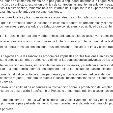
es Unidas en el mantenimiento de la paz y de la seguridad, dotando a la Organizaci
ción de conflictos, resolución pacífica de controversias, mantenimiento de la paz,
ctos. En este sentido, tomamos nota del informe del Grupo sobre las Operaciones 
 examine cuanto antes sus recomendaciones.
 Naciones Unidas y las organizaciones regionales, de conformidad con las disposici
pliquen los tratados sobre cuestiones tales como el control de armamentos y el des
hos humanos, y pedir a todos los Estados que consideren la posibilidad de suscribir 
 el terrorismo internacional y adherirnos cuanto antes a todas las convenciones in
oner en práctica nuestro compromiso de luchar contra el problema mundial de la d
a delincuencia transnacional en todas sus dimensiones, incluidos la trata y el con
as negativas que las sanciones económicas impuestas por las Naciones Unidas pu
 sanciones a exámenes periódicos y eliminar las consecuencias adversas de las s
 de destrucción en masa, en particular las armas nucleares, y mantener abiertas to
vocar una conferencia internacional para determinar formas adecuadas de eliminar l
ner fin al tráfico ilícito de armas pequeñas y armas ligeras, en particular dando 
desarme regional, teniendo en cuenta todas las recomendaciones de la Conferenc
y Ligeras.
ideren la posibilidad de adherirse a la Convención sobre la prohibición del emple
y sobre su destrucción 3 , así como al Protocolo enmendado relativo a las minas 
a que observen la Tregua Olímpica, individual y colectivamente, ahora y en el futu
e promover la paz y el entendimiento humano mediante el deporte y el ideal olímpic
 la pobreza