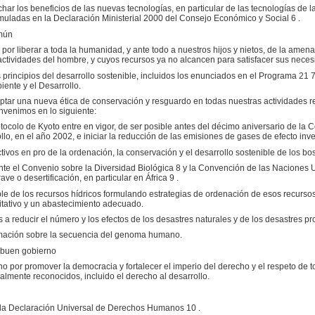
har los beneficios de las nuevas tecnologías, en particular de las tecnologías de 
uladas en la Declaración Ministerial 2000 del Consejo Económico y Social 6 .
omún
or liberar a toda la humanidad, y ante todo a nuestros hijos y nietos, de la amena
ctividades del hombre, y cuyos recursos ya no alcancen para satisfacer sus neces
principios del desarrollo sostenible, incluidos los enunciados en el Programa 21 7
ente y el Desarrollo.
ptar una nueva ética de conservación y resguardo en todas nuestras actividades r
nvenimos en lo siguiente:
otocolo de Kyoto entre en vigor, de ser posible antes del décimo aniversario de la
lo, en el año 2002, e iniciar la reducción de las emisiones de gases de efecto inv
ctivos en pro de la ordenación, la conservación y el desarrollo sostenible de los bo
ente el Convenio sobre la Diversidad Biológica 8 y la Convención de las Naciones U
ve o desertificación, en particular en África 9 .
ible de los recursos hídricos formulando estrategias de ordenación de esos recursos
tativo y un abastecimiento adecuado.
as a reducir el número y los efectos de los desastres naturales y de los desastres 
formación sobre la secuencia del genoma humano.
 buen gobierno
 por promover la democracia y fortalecer el imperio del derecho y el respeto de 
almente reconocidos, incluido el derecho al desarrollo.
 la Declaración Universal de Derechos Humanos 10 .