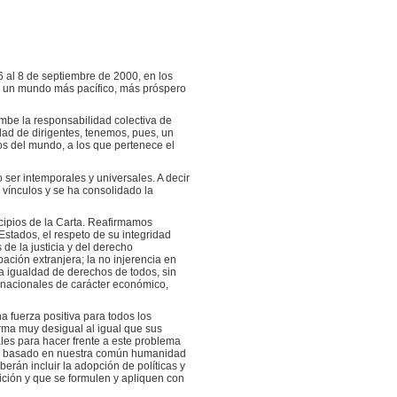
 al 8 de septiembre de 2000, en los
de un mundo más pacífico, más próspero
be la responsabilidad colectiva de
dad de dirigentes, tenemos, pues, un
ños del mundo, a los que pertenece el
ser intemporales y universales. A decir
 vínculos y se ha consolidado la
cipios de la Carta. Reafirmamos
stados, el respeto de su integridad
 de la justicia y del derecho
ación extranjera; la no injerencia en
la igualdad de derechos de todos, sin
ternacionales de carácter económico,
 fuerza positiva para todos los
orma muy desigual al igual que sus
les para hacer frente a este problema
ún, basado en nuestra común humanidad
erán incluir la adopción de políticas y
ición y que se formulen y apliquen con