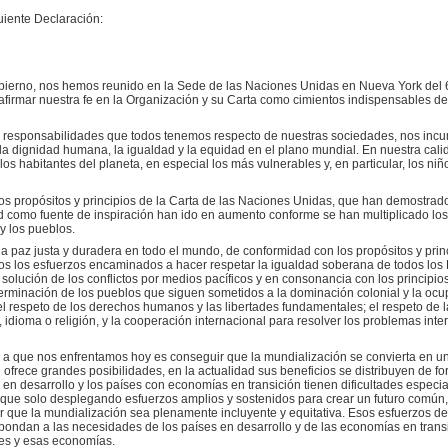
iente Declaración:
obierno, nos hemos reunido en la Sede de las Naciones Unidas en Nueva York del 6
eafirmar nuestra fe en la Organización y su Carta como cimientos indispensables 
responsabilidades que todos tenemos respecto de nuestras sociedades, nos incum
 la dignidad humana, la igualdad y la equidad en el plano mundial. En nuestra cali
os habitantes del planeta, en especial los más vulnerables y, en particular, los ni
s propósitos y principios de la Carta de las Naciones Unidas, que han demostrado 
d como fuente de inspiración han ido en aumento conforme se han multiplicado los
y los pueblos.
a paz justa y duradera en todo el mundo, de conformidad con los propósitos y prin
s los esfuerzos encaminados a hacer respetar la igualdad soberana de todos los E
la solución de los conflictos por medios pacíficos y en consonancia con los principios
terminación de los pueblos que siguen sometidos a la dominación colonial y la ocup
 el respeto de los derechos humanos y las libertades fundamentales; el respeto de 
, idioma o religión, y la cooperación internacional para resolver los problemas in
a que nos enfrentamos hoy es conseguir que la mundialización se convierta en una
 ofrece grandes posibilidades, en la actualidad sus beneficios se distribuyen de f
n desarrollo y los países con economías en transición tienen dificultades especia
 que solo desplegando esfuerzos amplios y sostenidos para crear un futuro com
r que la mundialización sea plenamente incluyente y equitativa. Esos esfuerzos deb
pondan a las necesidades de los países en desarrollo y de las economías en trans
íses y esas economías.