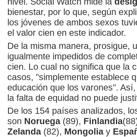
nivel. Social Watch mide la
desi
bienestar, por lo que, según exp
los jóvenes de ambos sexos tuvie
el valor cien en este indicador.
De la misma manera, prosigue, un
igualmente impedidos de complet
cien. Lo cual no significa que l
casos, "simplemente establece 
educación que los varones". Así, 
la falta de equidad no puede just
De los 154 países analizados, lo
son
Noruega
(89),
Finlandia
(88
Zelanda
(82),
Mongolia
y
Espa