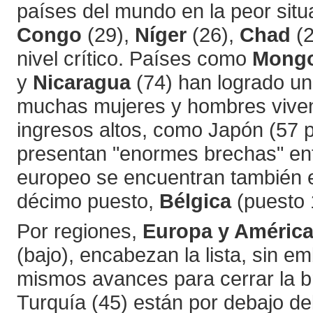
países del mundo en la peor situ
Congo
(29),
Níger
(26),
Chad
(
nivel crítico. Países como
Mongo
y
Nicaragua
(74) han logrado un
muchas mujeres y hombres viven
ingresos altos, como Japón (57 p
presentan "enormes brechas" ent
europeo se encuentran también 
décimo puesto,
Bélgica
(puesto 
Por regiones,
Europa y América
(bajo), encabezan la lista, sin e
mismos avances para cerrar la br
Turquía (45) están por debajo de