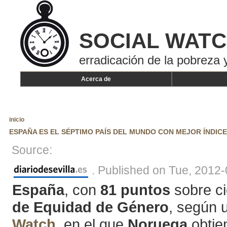
SOCIAL WAT
erradicación de la pobreza y
Acerca de
inicio
ESPAÑA ES EL SÉPTIMO PAÍS DEL MUNDO CON MEJOR ÍNDIC
Source:
. Published on Tue, 2012
España
, con
81 puntos
sobre ci
de Equidad de Género
, según 
Watch
, en el que
Noruega
obtie