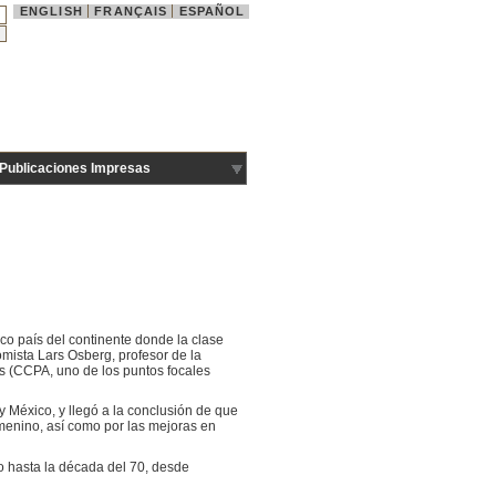
ENGLISH
FRANÇAIS
ESPAÑOL
Publicaciones Impresas
co país del continente donde la clase
ista Lars Osberg, profesor de la
as (CCPA, uno de los puntos focales
 México, y llegó a la conclusión de que
emenino, así como por las mejoras en
 hasta la década del 70, desde