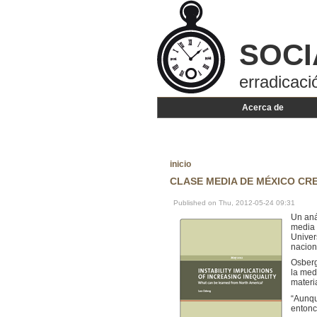
SOCI
erradicaci
Acerca de
inicio
CLASE MEDIA DE MÉXICO CR
Published on Thu, 2012-05-24 09:31
Un aná
media 
Univer
nacion
Osberg
la med
materi
“Aunqu
entonc