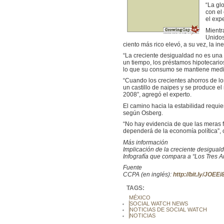
“La gl
con el
el expe
Mientr
Unidos
ciento más rico elevó, a su vez, la i
“La creciente desigualdad no es una 
un tiempo, los préstamos hipotecario
lo que su consumo se mantiene medi
“Cuando los crecientes ahorros de l
un castillo de naipes y se produce e
2008”, agregó el experto.
El camino hacia la estabilidad requie
según Osberg.
“No hay evidencia de que las meras f
dependerá de la economía política”, 
Más información
Implicación de la creciente desiguald
Infografía que compara a “Los Tres A
Fuente
CCPA (en inglés):
http://bit.ly/JOEEi
TAGS:
MÉXICO
SOCIAL WATCH NEWS
NOTICIAS DE SOCIAL WATCH
NOTICIAS