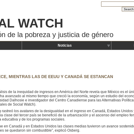
AL WATCH
ón de la pobreza y justicia de género
Noticias
ECE, MIENTRAS LAS DE EEUU Y CANADÁ SE ESTANCAN
lisis de la inequidad de ingresos en América del Norte revela que México es el úni
ha avanzado al mismo tiempo que creció la economía, según un estudio del econom
sidad Dalhosie e investigador del Centro Canadiense para las Alternativas Polític
ales de Social Watch).
 rastreó los avatares de la desigualdad en el ingreso en Canadá, Estados Unidos y
ia clase del tercer país se benefició de la urbanización y el ascenso del empleo f
a educativa y de los programas sociales.
e en Canadá y en Estados Unidos las clases medias tuvieron un avance sostenido
es se quedaron sin combustible”, explicó Osberg.