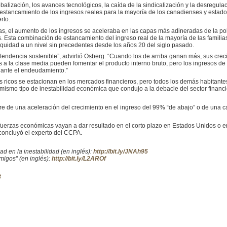
obalización, los avances tecnológicos, la caída de la sindicalización y la desregul
 estancamiento de los ingresos reales para la mayoría de los canadienses y esta
rto.
as, el aumento de los ingresos se aceleraba en las capas más adineradas de la p
. Esta combinación de estancamiento del ingreso real de la mayoría de las famili
nequidad a un nivel sin precedentes desde los años 20 del siglo pasado.
tendencia sostenible”, advirtió Osberg. “Cuando los de arriba ganan más, sus crec
s a la clase media pueden fomentar el producto interno bruto, pero los ingresos de
ante el endeudamiento.”
os ricos se estacionan en los mercados financieros, pero todos los demás habitan
l mismo tipo de inestabilidad económica que condujo a la debacle del sector financ
re de una aceleración del crecimiento en el ingreso del 99% “de abajo” o de una ca
uerzas económicas vayan a dar resultado en el corto plazo en Estados Unidos o en
concluyó el experto del CCPA.
ad en la inestabilidad (en inglés):
http://bit.ly/JNAh95
migos” (en inglés):
http://bit.ly/L2AROf
8