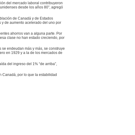
ación del mercado laboral contribuyeron
dounidenses desde los años 80”, agregó
oblación de Canadá y de Estados
as y de aumento acelerado del uno por
ientes ahorros van a alguna parte. Por
 esa clase no han estado creciendo, por
tes se endeudan más y más, se construye
iero en 1929 y a la de los mercados de
ída del ingreso del 1% “de arriba”,
 Canadá, por lo que la estabilidad