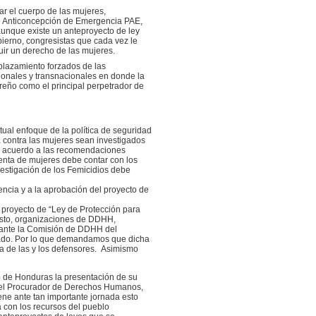
r el cuerpo de las mujeres,
 de Anticoncepción de Emergencia PAE,
aunque existe un anteproyecto de ley
bierno, congresistas que cada vez le
uir un derecho de las mujeres.
plazamiento forzados de las
ionales y transnacionales en donde la
eño como el principal perpetrador de
tual enfoque de la política de seguridad
a contra las mujeres sean investigados
de acuerdo a las recomendaciones
olenta de mujeres debe contar con los
vestigación de los Femicidios debe
ncia y a la aprobación del proyecto de
 proyecto de “Ley de Protección para
osto, organizaciones de DDHH,
 ante la Comisión de DDHH del
tado. Por lo que demandamos que dicha
a de las y los defensores. Asimismo
do de Honduras la presentación de su
ó el Procurador de Derechos Humanos,
ne ante tan importante jornada esto
 con los recursos del pueblo