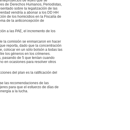
 anteproyectos de leyes que se
res de Derechos Humanos, Periodistas,
sentado sobre la legalización de las
n verdad vendría a abonar a los DD HH
ón de los homicidios en la Fiscalía de
tema de la anticoncepción de
ción a las PAE, el incremento de los
 de la comisión se enmarcaron en hacer
 que reporta, dado que la concentración
ue, colocar en un sólo bolsón a todas las
tre los géneros en los crímenes.
les, pasando de 5 que tenían cuando
ano en ocasiones para resolver otros
ones del plan es la ratificación del
vise las recomendaciones de las
jeres para que el esfuerzo de días de
nergía a la lucha.