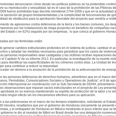
eministas denunciaron cómo desde las políticas públicas se ha pretendido controla
re su reproducción y sexualidad, tal es el caso de la prohibición de las Píldoras
009 fueron prohibidas bajo decreto ministerial 2744-2009 y que en la actualidad 
r la oposición de grupos fundamentalistas y la complicidad de funcionario/as de go
idad de obstáculos para la aprobación favorable del proyecto que vendría a restit
mento de agresiones contra defensoras de la tierra y los bienes comunes, los des
ampesinas por las instalaciones de mega proyectos en beneficio de compañías nac
del Estado ( en 62%) seguido por las empresas, lo que coloca al gobierno Hondur
adas por las feministas están:
de generar cambios estructurales profundos en el sistema de justicia; cambiar el ac
rechos y adoptar las medidas necesarias para garantizar que los casos de violenci
e las personas responsables sean castigadas y las víctimas reciban reparaciones 
 el Capítulo IV de su informe 2013. En particular, la investigación de la muerte vi
ra identificar las especificidades de los crímenes contra ellas. La Unidad de In
ujer para contribuir a reducir la impunidad.
ceder sin demora a la anulación de la prohibición de la anticoncepción de emerge
 de las personas defensoras de derechos humanos, advertimos que en el marco del
os, Periodistas, Comunicadores Sociales y Operadores de Justicia”, el 8 de ag
cción Internacional en coordinación con la Sub-Secretaría de DDHH, presentaron
es observaciones que reparan vacíos estructurales en el proyecto de Ley presen
robada en su esencia manteniendo su espíritu de protección de la labor y la vid
ndrá ningún efecto sin los mecanismos efectivos para su aplicación.
 a las peticionarias en el marco de los tiempos establecidos, solicitando al Esta
 30 minutos, resaltamos que por el gobierno de Honduras únicamente se present
ala, y el embajador de Honduras en México mostrando el poco interés que se tie
gobierno le dio al mundial de fútbol en Brasil donde fue una delegación numerosa