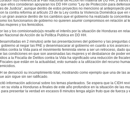
curador hizo referencia al Plan Nacional de Acción en materia de DD HH, y varios
 que ellos consideran apoyaran los DD HH como “Ley de Protección para defenso
 de Justicia”, aunque dentro de estos proyectos no menciono al anteproyecto pre
con la contra reforma al artículo 23 de la Ley contra la Violencia Doméstica que e
un gran avance dentro de los cambios que el gobierno ha realizado la concentraci
 como los funcionarios de gobierno no quieren asumir compromisos en relación al 
las mujeres y los femicidios.
r las y los comisionado(a)s resalto el interés por la situación de Honduras en rela
lan Nacional de Acción de la Política Publica en DD HH.
(desarrolladas en 2 minutos) ante las presentaciones del gobierno y las preguntas
 del gobierno al negar las PAE y desenmascarar al gobierno en cuanto a los avances
elitos contra la Vida para el movimiento feminista viene a ser un retroceso, dado q
de las condiciones en que son asesinadas las mujeres y el desbalance de poder en
ios a la Fiscalía de Delitos contra la Vida ha significado una reducción de fisca
 Fiscales que están en la actualidad, esto sumado a la utilización del recurso hum
emicidios.
 se denunció su incumplimiento total, mostrando como ejemplo que una de las acci
e aún sigue sin ser ratificado.
olicitó información adicional sobre los temas planteados. Se espera que la CIDH re
 en su visita a Honduras a finales de este año profundice en la situación de las mu
 para presentar la verdad en escasos 8 minutos tenga algún fruto que de fuerza y e