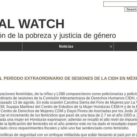
AL WATCH
ón de la pobreza y justicia de género
Noticias
L PERÍODO EXTRAORDINARIO DE SESIONES DE LA CIDH EN MÉX
zaciones feministas, de la niñez y LGBI comparecieron como peticionarias y petici
rdinario de sesiones de la Comisión Interamericana de Derechos Humanos CIDH, e
 pasado 13 de agosto. En esta ocasión Carolina Sierra del Foro de Mujeres por La
, Suyapa Martínez del Centro de Estudios de la Mujer Honduras CEM-H y de la 
 Centro de Derechos de Mujeres CDM y Daysi Flores de Asociadas por los Justo J
iar el incremento de los femicidios que pasó de una tasa de 2.7 en el año 2005 a 
ada una mujer en Honduras expresaron; además se resaltó el alto nivel de impun
de la tipificación del femicidio en el año anterior esto no ha dado el resultado e
tado cinco requerimientos fiscales y sólo uno fue sentenciado como femicidio.
olíticas de seguridad con un enfoque militarista que están llevando al país por el