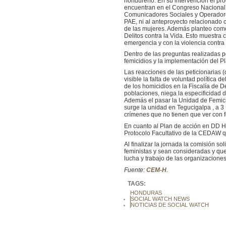
hondureño. En su intervención el pro
encuentran en el Congreso Nacional
Comunicadores Sociales y Operadores
PAE, ni al anteproyecto relacionado 
de las mujeres. Además planteo como 
Delitos contra la Vida. Esto muestra
emergencia y con la violencia contra 
Dentro de las preguntas realizadas po
femicidios y la implementación del P
Las reacciones de las peticionarias 
visible la falta de voluntad política
de los homicidios en la Fiscalía de D
poblaciones, niega la especificidad 
Además el pasar la Unidad de Femicid
surge la unidad en Tegucigalpa , a 3
crímenes que no tienen que ver con f
En cuanto al Plan de acción en DD HH
Protocolo Facultativo de la CEDAW qu
Al finalizar la jornada la comisión s
feministas y sean consideradas y que
lucha y trabajo de las organizaciones
Fuente:
CEM-H
.
TAGS:
HONDURAS
SOCIAL WATCH NEWS
NOTICIAS DE SOCIAL WATCH