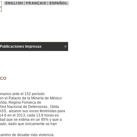
ENGLISH
FRANÇAIS
ESPAÑOL
Publicaciones Impresas
ICO
onarios ante el 152 período
n el Palacio de la Minería de México
 Vida, Regina Fonseca de
Red Nacional de Defensoras , Gilda
ASS, alzaron sus voces feministas para
14.6 en el 2013, cada 13.8 horas es
idad que se estima en un 95% y que a
sperado, dado que únicamente se han
 camino de desatar más violencia.