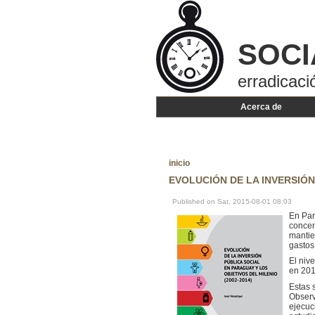
SOCI
erradicaci
Acerca de
inicio
EVOLUCIÓN DE LA INVERSIÓN
Published on Sat, 2015-08-01 08:03
En Par
concen
mantie
gastos
El niv
en 201
Estas 
Observ
ejecuc