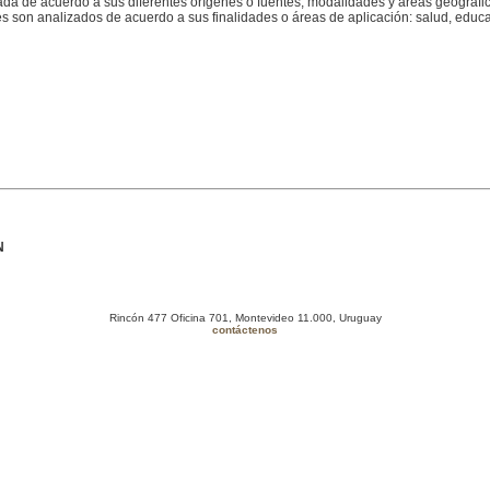
ada de acuerdo a sus diferentes orígenes o fuentes, modalidades y áreas geográfic
es son analizados de acuerdo a sus finalidades o áreas de aplicación: salud, educ
N
Rincón 477 Oficina 701, Montevideo 11.000, Uruguay
contáctenos