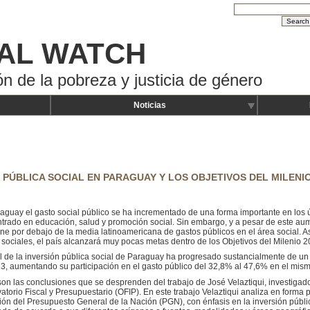
AL WATCH
ón de la pobreza y justicia de género
Noticias
 PÚBLICA SOCIAL EN PARAGUAY Y LOS OBJETIVOS DEL MILENIO 
aguay el gasto social público se ha incrementado de una forma importante en los ú
trado en educación, salud y promoción social. Sin embargo, y a pesar de este aum
ne por debajo de la media latinoamericana de gastos públicos en el área social. 
 sociales, el país alcanzará muy pocas metas dentro de los Objetivos del Milenio 
el de la inversión pública social de Paraguay ha progresado sustancialmente de u
3, aumentando su participación en el gasto público del 32,8% al 47,6% en el mism
son las conclusiones que se desprenden del trabajo de José Velaztiqui, investigad
atorio Fiscal y Presupuestario (OFIP). En este trabajo Velaztiqui analiza en form
ión del Presupuesto General de la Nación (PGN), con énfasis en la inversión públi