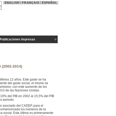
ENGLISH
FRANÇAIS
ESPAÑOL
Publicaciones Impresas
(2002-2014)
ltimos 12 años. Este gasto se ha
ento del gasto social, el mismo se
Asimismo, con este aumento de los
2015 de las Naciones Unidas.
n 10% del PIB en 2002 al 15,5% del PIB
o periodo.
or asociado del CADEP, para el
a pormenorizada los números de la
ca social. Esta última es primeramente