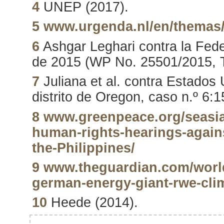
4
UNEP (2017).
5
www.urgenda.nl/en/themas/
6
Ashgar Leghari contra la Fede
de 2015 (WP No. 25501/2015, T
7
Juliana et al. contra Estados U
distrito de Oregon, caso n.º 6:
8
www.greenpeace.org/seasia
human-rights-hearings-agains
the-Philippines/
9
www.theguardian.com/world
german-energy-giant-rwe-cli
10
Heede (2014).