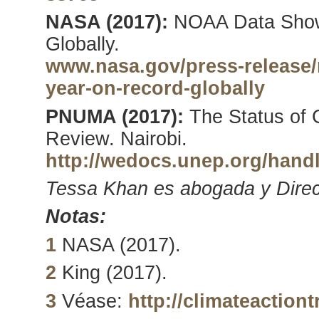
NASA (2017):
NOAA Data Show
Globally.
www.nasa.gov/press-release
year-on-record-globally
PNUMA (2017):
The Status of C
Review. Nairobi.
http://wedocs.unep.org/handl
Tessa Khan es abogada y Direct
Notas:
1
NASA (2017).
2
King (2017).
3
Véase:
http://climateactiont