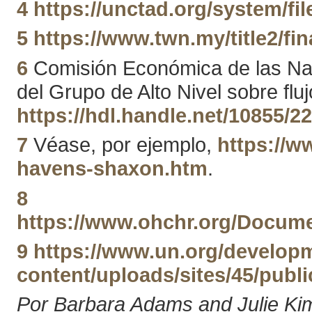
4
https://unctad.org/system/fi
5
https://www.twn.my/title2/fi
6
Comisión Económica de las Nacio
del Grupo de Alto Nivel sobre fluj
https://hdl.handle.net/10855/2
7
Véase, por ejemplo,
https://w
havens-shaxon.htm
.
8
https://www.ohchr.org/Docum
9
https://www.un.org/develop
content/uploads/sites/45/pub
Por Barbara Adams and Julie Ki