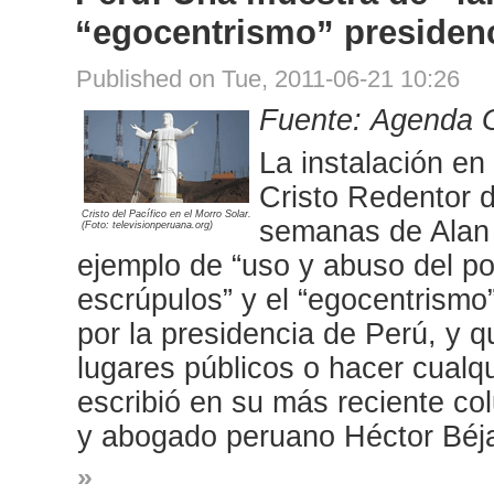
“egocentrismo” presidenc
Published on Tue, 2011-06-21 10:26
Fuente: Agenda 
La instalación e
Cristo Redentor d
Cristo del Pacífico en el Morro Solar.
semanas de Alan G
(Foto: televisionperuana.org)
ejemplo de “uso y abuso del po
escrúpulos” y el “egocentrismo
por la presidencia de Perú, y q
lugares públicos o hacer cualqui
escribió en su más reciente co
y abogado peruano Héctor Béj
»