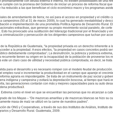
ubre prioritariamente con deuda externa e interna; no existen posibilidades de una r
 se cumple con la promesa del Gobierno de iniciar un proceso de reforma fiscal que
 se ha reducido a las que benefician el ciclo económico macro y los programas asis
iales de arrendamiento de tierra; no así para el acceso en propiedad y el crédito
 a campesinos (50 al 31 de marzo 2009), lo cual ha generado inestabilidad y desc
ación e implementación de una prometida Política Agraria de Desarrollo Rural. El
acionales extractivas, que generan su propio movimiento social paralelo, de corte c
 Esto ha provocado una sustitución del liderazgo tradicional por el financiado y e
a criminalización y persecución de los dirigentes campesinos que luchan por acced
a de la República de Guatemala, “la propiedad privada es un derecho inherente a 
acceder a la propiedad.
A esos efectos, “la propiedad en casos concretos podrá ser
s público debidamente comprobadas”
.
La desnutrición, la pobreza y pobreza extrema
ia recurrente tienen su origen en la incapacidad de la población de proveerse los m
. Es este un claro caso de utilidad y necesidad pública comprobada; es decir, se tr
alida para el desarrollo y es necesario romper con el modelo feudal de producción. L
el empleo rural e incrementar la productividad en el campo que apareje el crecimi
 reforma agraria es impostergable. Se trata de un instrumento de paz social y gobern
tierra indígena y campesina y evitará la depredación boscosa, al tiempo que hará
de ella, las generaciones contarán con más y mejores capacidades para su auto desa
adena productiva
3
.
xtrema como el nivel en que se encuentran las personas que no alcanzan a cubri
agrado de los Mayas – “De mazorcas amarillas y de mazorcas blancas se hizo su cu
camente masa de maíz se utilizó en la carne de nuestros padres”.
ción de ONG y Cooperativas, a través de sus dos Institutos de Análisis, Instituto 
Agrarios y Desarrollo Rural. Guatemala, 2009.