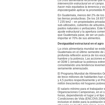
La crisis alimentaria recurrente que
intervención estructural en el campo
hacer más equitativa la tenencia y vol
impostergable aplicar la prometida R
En Guatemala, menos del 2% de los 
las tierras productivas. De los 18.937
7.235 km2 – en propiedades privadas
sub-utilizados, cubiertos de arbustos,
pastos naturales o yerbazales. Este 
ajuste estructural y la apertura come
que Guatemala pase, de ser un país a
importar el 70% de sus alimentos.
Desigualdad estructural en el agro
La crisis alimentaria mundial se evi
Guatemala en el último semestre de 
profunda reflexión acerca de los esc
hambre y la pobreza. Las acciones e
el ODM 1 (erradicar la pobreza extre
consolidando una tendencia levemente
seriamente amenazado.
El Programa Mundial de Alimentos Gu
de trece millones de habitantes han 
y 4,5 puntos respectivamente y el Pr
millón trescientos mil hogares pobre
El salario mínimo para el trabajador
Organizaciones Campesinas, en el cam
horas, dependiendo el lugar y el tip
Condiciones de Vida (ENCOVI) 2006 e
inclusive el doble para la población