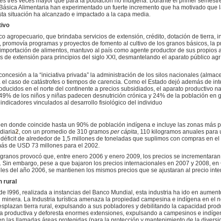
s tres veces mayor que para la población no indígena. Durante el primer semestre
Básica Alimentaria han experimentado un fuerte incremento que ha motivado que 
sta situación ha alcanzado e impactado a la capa media.
tivo
o agropecuario, que brindaba servicios de extensión, crédito, dotación de tierra, i
 promovía programas y proyectos de fomento al cultivo de los granos básicos, la p
importación de alimentos, mantuvo al país como agente productor de sus propios al
cios de extensión para principios del siglo XXI, desmantelando el aparato público ag
oncesión a la “iniciativa privada” la administración de los silos nacionales (alm
ra el caso de catástrofes o tiempos de carencia. Como el Estado dejó además de int
roducidos en el norte del continente a precios subsidiados, el aparato productivo 
9% de los niños y niñas padecen desnutrición crónica y 24% de la población en g
indicadores vinculados al desarrollo fisiológico del individuo
n en donde coincide hasta un 90% de población indígena e incluye las zonas más p
diaria
2
, con un promedio de 310 gramos
per cápita
, 110 kilogramos anuales para 
 déficit de alrededor de 1,5 millones de toneladas que suplimos con compras en e
ás de USD 73 millones para el 2002.
 granos provocó que, entre enero 2006 y enero 2009, los precios se incrementaran
go. Sin embargo, pese a que bajaron los precios internacionales en 2007 y 2008, e
veles del año 2006, se mantienen los mismos precios que se ajustaran al precio inte
 rural
de l996, realizada a instancias del Banco Mundial, esta industria ha ido en aument
 minera. La Industria turística amenaza la propiedad campesina e indígena en el no
splazan tierra rural, expulsando a sus pobladores y debilitando la capacidad prod
rra productiva y deforesta enormes extensiones, expulsando a campesinos e indíge
n las llamadas áreas protegidas (para la protección y mantenimiento de la diversid