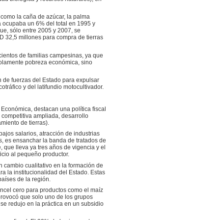
 como la caña de azúcar, la palma
a ocupaba un 6% del total en 1995 y
ue, sólo entre 2005 y 2007, se
 32,5 millones para compra de tierras
cientos de familias campesinas, ya que
solamente pobreza económica, sino
n de fuerzas del Estado para expulsar
ráfico y del latifundio motocultivador.
Económica, destacan una política fiscal
ra competitiva ampliada, desarrollo
miento de tierras).
ajos salarios, atracción de industrias
os, es ensanchar la banda de tratados de
 que lleva ya tres años de vigencia y el
cio al pequeño productor.
 cambio cualitativo en la formación de
ra la institucionalidad del Estado. Estas
aíses de la región.
ancel cero para productos como el maíz
s provocó que solo uno de los grupos
se redujo en la práctica en un subsidio