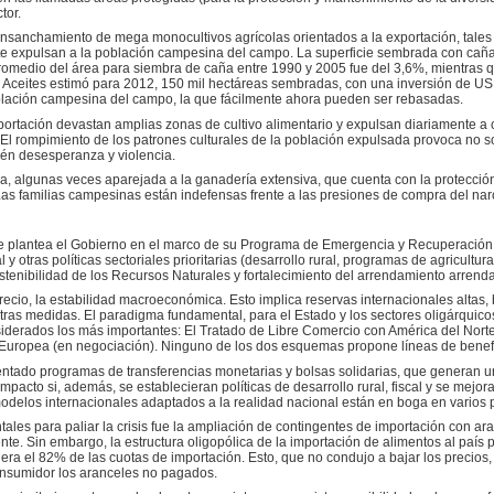
tor.
ensanchamiento de mega monocultivos agrícolas orientados a la exportación, tales
ente expulsan a la población campesina del campo. La superficie sembrada con cañ
romedio del área para siembra de caña entre 1990 y 2005 fue del 3,6%, mientras q
Aceites estimó para 2012, 150 mil hectáreas sembradas, con una inversión de USD
blación campesina del campo, la que fácilmente ahora pueden ser rebasadas.
ortación devastan amplias zonas de cultivo alimentario y expulsan diariamente a 
l rompimiento de los patrones culturales de la población expulsada provoca no 
mbién desesperanza y violencia.
, algunas veces aparejada a la ganadería extensiva, que cuenta con la protecció
as familias campesinas están indefensas frente a las presiones de compra del narcot
que plantea el Gobierno en el marco de su Programa de Emergencia y Recuperación 
l y otras políticas sectoriales prioritarias (desarrollo rural, programas de agricultu
ostenibilidad de los Recursos Naturales y fortalecimiento del arrendamiento arrenda
recio, la estabilidad macroeconómica. Esto implica reservas internacionales altas, b
otras medidas. El paradigma fundamental, para el Estado y los sectores oligárquic
siderados los más importantes: El Tratado de Libre Comercio con América del Norte,
Europea (en negociación). Ninguno de los dos esquemas propone líneas de benefi
ntado programas de transferencias monetarias y bolsas solidarias, que generan un
pacto si, además, se establecieran políticas de desarrollo rural, fiscal y se mejora
odelos internacionales adaptados a la realidad nacional están en boga en varios p
es para paliar la crisis fue la ampliación de contingentes de importación con ar
riente. Sin embargo, la estructura oligopólica de la importación de alimentos al paí
ra el 82% de las cuotas de importación. Esto, que no condujo a bajar los precios, 
onsumidor los aranceles no pagados.