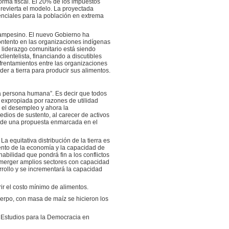
eforma fiscal. El 20% de los impuestos
 revierta el modelo. La proyectada
tenciales para la población en extrema
 campesino. El nuevo Gobierno ha
ontento en las organizaciones indígenas
 liderazgo comunitario está siendo
lientelista, financiando a discutibles
nfrentamientos entre las organizaciones
er a tierra para producir sus alimentos.
la persona humana”. Es decir que todos
 expropiada por razones de utilidad
, el desempleo y ahora la
edios de sustento, al carecer de activos
ata de una propuesta enmarcada en el
a equitativa distribución de la tierra es
ento de la economía y la capacidad de
abilidad que pondrá fin a los conflictos
 emerger amplios sectores con capacidad
rrollo y se incrementará la capacidad
r el costo mínimo de alimentos.
erpo, con masa de maíz se hicieron los
de Estudios para la Democracia en