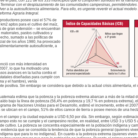
 vive el país, con 121 de los 333 municipios que lo componen sumidos en la hambru
. Terminar con el desplazamiento de las comunidades campesinas, permitiéndoles s
ver a la autosuficiencia alimentaria. Para ello, e
s urgente revertir el actual modelo
eforma Agraria Integral.
productores posee casi el 57% de
 km2 aptos para el cultivo del maíz,
 de gran extensión – se encuentran
 matorrales, pastos cultivados y
hecho, sumado a las políticas de
rcial de los años 1980, ha provocado
limentariamente autosuficiente, a
denció con más intensidad en
2007, lo que ha motivado una
asos avances en la lucha contra el
statales diseñadas para cumplir con
ma y el hambre), venía
 positiva. Sin embargo se considera que debido a la actual crisis alimentaria, el 
atemala estima que la pobreza y la pobreza extrema abarcan a más de la mitad d
caído bajo la línea de pobreza (56,4% en pobreza y 19,7 % en pobreza extrema), el
ograma de Naciones Unidas para el Desarrollo, estimó el incremento, entre el 20
s se ubican en el campo, 51% de ellos carece de tierra o posee menos de una hect
 en el campo y la ciudad equivale a USD 6,50 por día. Sin embargo, según estimac
po esto no se cumple y el campesino recibe, en realidad, entre USD 3 y USD 5 al 
o de cultivo. La pobreza se concentra especialmente en la población indígena y c
videncia que se consolida la tendencia de que la pobreza general (quienes vive
 indígena que para lo no indígena
1
. En cuanto a la pobreza extrema (quienes viven