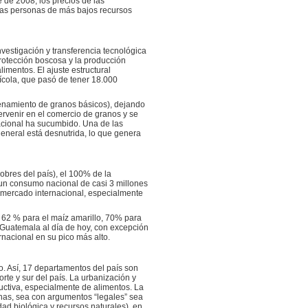
 de 2008, los precios de las
las personas de más bajos recursos
nvestigación y transferencia tecnológica
rotección boscosa y la producción
imentos. El ajuste estructural
rícola, que pasó de tener 18.000
acenamiento de granos básicos), dejando
ervenir en el comercio de granos y se
nacional ha sucumbido. Una de las
eneral está desnutrida, lo que genera
obres del país), el 100% de la
un consumo nacional de casi 3 millones
l mercado internacional, especialmente
 62 % para el maíz amarillo, 70% para
n Guatemala al día de hoy, con excepción
rnacional en su pico más alto.
o. Así, 17 departamentos del país son
rte y sur del país. La urbanización y
uctiva, especialmente de alimentos. La
nas, sea con argumentos “legales” sea
ad biológica y recursos naturales), en