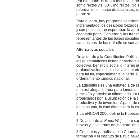
Por otra parte, el déficit fiscal se c
son directos y el 80% indirectos. No
reforma, en el marco de esta crisis,
pobreza.
Para el agro, hay programas asistenc
incrementado los desalojos forzados
y campesinas que esperaban la aprob
cooptado por el Gobierno y las transn
representantes de las bases sociales.
campesinas de base. A ello se suma l
Alternativas sociales
De acuerdo a la Constitución Polític
los guatemaltecos tienen derecho a 
colectiva, beneficio social o interé
profundización de la crisis alimentar
para tal fin, especialmente la tierra
ordenamiento jurídico nacional.
La agricultura es una estrategia de s
una estrategia idónea para fomentar 
previsión y provisión alimentaria. La
propiciados por la usurpación de la 
productiva y de inversión. A partir 
de consumo, lo cual dinamizará la c
1
La ENCOVI 2006 define la Pobreza E
2
De acuerdo al
Popol Wuj
– libro s
brazos y las piernas del hombre, úni
3
Con datos y análisis de la Coordina
formación y el Instituto de Estudios 