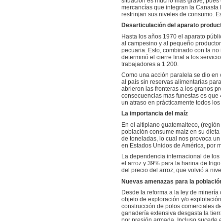
situación es mucho más grave, pues e
mercancías que integran la Canasta 
restrinjan sus niveles de consumo. E
Desarticulación del aparato produc
Hasta los años 1970 el aparato públic
al campesino y al pequeño productor,
pecuaria. Esto, combinado con la no 
determinó el cierre final a los servi
trabajadores a 1.200.
Como una acción paralela se dio en c
al país sin reservas alimentarias pa
abrieron las fronteras a los granos p
consecuencias mas funestas es que 4
un atraso en prácticamente todos los 
La importancia del maíz
En el altiplano guatemalteco, (regió
población consume maíz en su dieta 
de toneladas, lo cual nos provoca un
en Estados Unidos de América, por m
La dependencia internacional de los
el arroz y 39% para la harina de tri
del precio del arroz, que volvió a ni
Nuevas amenazas para la población
Desde la reforma a la ley de minería 
objeto de exploración y/o explotación
construcción de polos comerciales de
ganadería extensiva desgasta la tie
por presión armada. Incluso sucede e