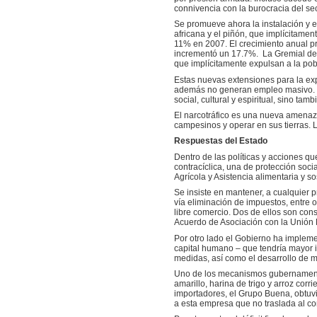
connivencia con la burocracia del sec
Se promueve ahora la instalación y 
africana y el piñón, que implícitam
11% en 2007. El crecimiento anual p
incrementó un 17.7%. La Gremial de 
que implícitamente expulsan a la po
Estas nuevas extensiones para la exp
además no generan empleo masivo. E
social, cultural y espiritual, sino ta
El narcotráfico es una nueva amenaza
campesinos y operar en sus tierras. L
Respuestas del Estado
Dentro de las políticas y acciones 
contracíclica, una de protección socia
Agrícola y Asistencia alimentaria y s
Se insiste en mantener, a cualquier p
vía eliminación de impuestos, entre 
libre comercio. Dos de ellos son con
Acuerdo de Asociación con la Unión 
Por otro lado el Gobierno ha impleme
capital humano – que tendría mayor im
medidas, así como el desarrollo de m
Uno de los mecanismos gubernamental
amarillo, harina de trigo y arroz cor
importadores, el Grupo Buena, obtuvie
a esta empresa que no traslada al c