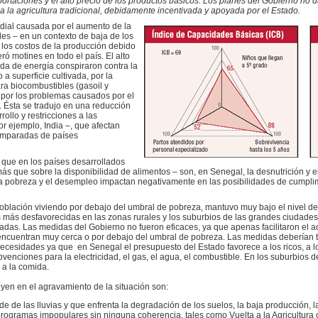
portaciones y el alto precio de los productos básicos. Los planes del Gobierno no
a la agricultura tradicional, debidamente incentivada y apoyada por el Estado.
ndial causada por el aumento de la
es – en un contexto de baja de los
 los costos de la producción debido
eró motines en todo el país. El alto
da de energía conspiraron contra la
 a superficie cultivada, por la
ra biocombustibles (gasoil y
a por los problemas causados por el
a. Ésta se tradujo en una reducción
ollo y restricciones a las
r ejemplo, India –, que afectan
amparadas de países
 que en los países desarrollados
más que sobre la disponibilidad de alimentos – son, en Senegal, la desnutrición y 
la pobreza y el desempleo impactan negativamente en las posibilidades de cumplim
oblación viviendo por debajo del umbral de pobreza, mantuvo muy bajo el nivel de
 más desfavorecidas en las zonas rurales y los suburbios de las grandes ciudades, 
adas. Las medidas del Gobierno no fueron eficaces, ya que apenas facilitaron el 
 encuentran muy cerca o por debajo del umbral de pobreza. Las medidas deberían 
ecesidades ya que en Senegal el presupuesto del Estado favorece a los ricos, a lo
bvenciones para la electricidad, el gas, el agua, el combustible. En los suburbios 
a la comida.
uyen en el agravamiento de la situación son:
e de las lluvias y que enfrenta la degradación de los suelos, la baja producción, l
 programas impopulares sin ninguna coherencia, tales como Vuelta a la Agricultura 