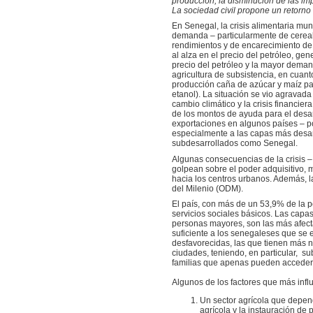
producción, la disminución de las im
La sociedad civil propone un retorno 
En Senegal, la crisis alimentaria mu
demanda – particularmente de cereal
rendimientos y de encarecimiento de
al alza en el precio del petróleo, gen
precio del petróleo y la mayor deman
agricultura de subsistencia, en cuanto
producción caña de azúcar y maíz pa
etanol). La situación se vio agravad
cambio climático y la crisis financier
de los montos de ayuda para el desarr
exportaciones en algunos países – po
especialmente a las capas más des
subdesarrollados como Senegal.
Algunas consecuencias de la crisis –
golpean sobre el poder adquisitivo, 
hacia los centros urbanos. Además, 
del Milenio (ODM).
El país, con más de un 53,9% de la p
servicios sociales básicos. Las capas
personas mayores, son las más afect
suficiente a los senegaleses que se
desfavorecidas, las que tienen más n
ciudades, teniendo, en particular, su
familias que apenas pueden acceder 
Algunos de los factores que más infl
Un sector agrícola que depend
agrícola y la instauración de