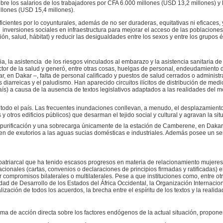
re los salarios de los trabajadores por CFA 6.000 millones (USD 13,2 millones) y
llones (USD 15,4 millones).
cientes por lo coyunturales, además de no ser duraderas, equitativas ni eficaces
inversiones sociales en infraestructura para mejorar el acceso de las poblaciones 
ón, salud, hábitat) y reducir las desigualdades entre los sexos y entre los grupos é
ia, la asistencia de los riesgos vinculados al embarazo y la asistencia sanitaria de
sector de la salud y generó, entre otras cosas, huelgas de personal, endeudamiento d
ar, en Dakar –, falta de personal calificado y puestos de salud cerrados o adminis
iarreicas y el paludismo. Han aparecido circuitos ilícitos de distribución de medi
ís) a causa de la ausencia de textos legislativos adaptados a las realidades del
 todo el país. Las frecuentes inundaciones conllevan, a menudo, el desplazamient
otros edificios públicos) que desarman el tejido social y cultural y agravan la situ
e purificación y una sobrecarga únicamente de la estación de Camberene, en Dakar
rven de exutorios a las aguas sucias domésticas e industriales. Además posee un se
atriarcal que ha tenido escasos progresos en materia de relacionamiento mujeres
acionales (cartas, convenios o declaraciones de principios firmadas y ratificadas) 
r compromisos bilaterales o multilaterales. Pese a que instituciones como, entre o
dad de Desarrollo de los Estados del África Occidental, la Organización Internacio
lización de todos los acuerdos, la brecha entre el espíritu de los textos y la realid
rma de acción directa sobre los factores endógenos de la actual situación, propon