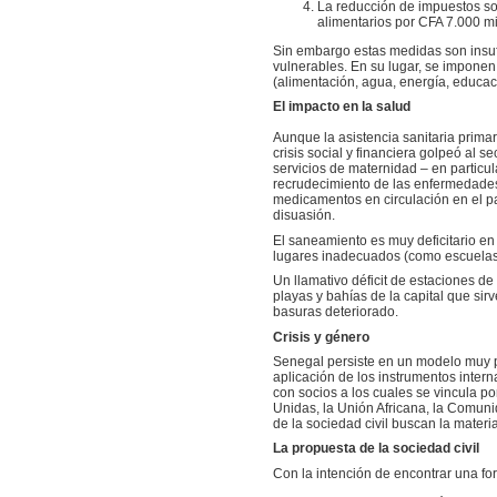
La reducción de impuestos sob
alimentarios por CFA 7.000 mi
Sin embargo estas medidas son insufi
vulnerables. En su lugar, se imponen 
(alimentación, agua, energía, educaci
El impacto en la salud
Aunque la asistencia sanitaria primar
crisis social y financiera golpeó al 
servicios de maternidad – en particul
recrudecimiento de las enfermedades d
medicamentos en circulación en el pa
disuasión.
El saneamiento es muy deficitario en
lugares inadecuados (como escuelas y 
Un llamativo déficit de estaciones d
playas y bahías de la capital que si
basuras deteriorado.
Crisis y género
Senegal persiste en un modelo muy p
aplicación de los instrumentos intern
con socios a los cuales se vincula po
Unidas, la Unión Africana, la Comuni
de la sociedad civil buscan la materia
La propuesta de la sociedad civil
Con la intención de encontrar una fo