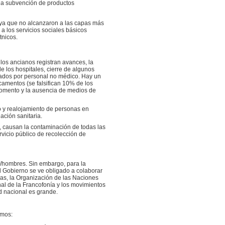
 la subvención de productos
, ya que no alcanzaron a las capas más
a los servicios sociales básicos
tnicos.
 los ancianos registran avances, la
e los hospitales, cierre de algunos
trados por personal no médico. Hay un
camentos (se falsifican 10% de los
 momento y la ausencia de medios de
o y realojamiento de personas en
ación sanitaria.
, causan la contaminación de todas las
rvicio público de recolección de
/hombres. Sin embargo, para la
el Gobierno se ve obligado a colaborar
tras, la Organización de las Naciones
nal de la Francofonía y los movimientos
ad nacional es grande.
emos: