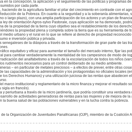
va en la concepción, la aplicación y el seguimiento de las políticas y programas de
sumidos por cada parte.
a, haciendo de la agricultura familiar el pilar del crecimiento en contraste con el ag
ducción de la Pobreza. En cuanto a la seguridad y a la soberanía alimentarias, se 
ano o largo plazo), con una amplia participación de los actores y un plan de financ
a ley de orientación Agros-sylvo Pastorale, cuya aplicación se ha demorado, podría
a de la propiedad de la tierra cuyo objetivo sea el restablecimiento de los derech
iéndoles la propiedad plena y completa sobre la tierra que es su herramienta de t
el medio urbano y el rural en lo que se refiere al derecho de propiedad reconocido 
umo e inversión pública y privada.
los senegaleses de la diáspora a través de la transformación de gran parte de las t
iones.
áfico equitativo y eficaz para aumentar el tamaño del mercado interno, fijar las po
ural para cambiar verdaderamente la mentalidad de los campesinos de modo de logra
rradicación del analfabetismo a través de la escolarización de todos los niños (var
 los rudimentos necesarios para un control deliberado de su medio ambiente.
neras – en particular de metales preciosos – a efectos de prever, entre otras cosa
de las capacidades de la administración y los protagonistas no oficiales locales (
 los Derechos Humanos) y una utilización juiciosa de las rentas que abastecen el
urso.
del marco institucional y reglamentario de la micro finanza y mejorar el resultado s
 sigla en francés).
a y periurbana a través de la micro jardinería, que podría constituir una verdader
sarrollo de actividades generadoras de rentas para las mujeres y de mejora de la a
con la buena salud de las poblaciones vulnerables y en la lucha contra la pobreza.
n de la Organización de Juventudes Panafricanas (OJP), miembro de la Coalición 