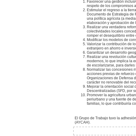
Favorecer una gestión inclusi
respeto de los compromisos a
Estimular el regreso a la tierr
Documento de Estrategia de Re
una política agrícola (a medi
elaboración y aprobación de l
Realizar una verdadera reform
colectividades locales conced
romper el desequilibrio entre 
Modificar los modelos de cons
Valorizar la contribución de 
extranjero en ahorro e invers
Garantizar un desarrollo geogr
Realizar una revolución cult
modernos, lo que implica la e
de escolarizarse, para darles
Normalizar las concesiones mi
acciones previas de refuerzo 
Organizaciones de Defensa de
carácter no renovable del rec
Mejorar la orientación social 
Descentralizadas (SFD, por su
Promover la agricultura urban
periurbano y una fuente de de
familias, lo que contribuiría 
El Grupo de Trabajo tuvo la adhesió
(AYCAH).