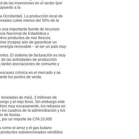
d de las inversiones en el sector (por
upuesto a la
a Occidental). La producción local de
cereales cubre menos del 50% de la
 una importante fuente de recursos
ncia Nacional de Estadística y
tros productos de mar frescos.
elve incapaz aún de garantizar un
 energía renovable – al ser un país muy
entos. El sistema de facturación es muy
o de las actividades de producción
ás tarde) asociaciones de consumo y
 escasez crónica en el mercado y se
nte los puntos de venta.
e toneladas de maíz, 3 millones de
sorgo y el mijo fonio. Sin embargo este
o hizo muy escasamente, los retrasos en
e los cuadros de la administración y los
o de lluvias.
o, por un importe de CFA 10.000
 como el arroz y el gas butano
os productos subvencionados vendidos