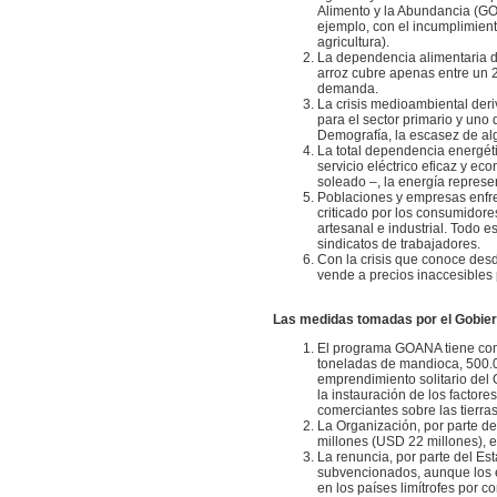
Alimento y la Abundancia (GOAN
ejemplo, con el incumplimien
agric
La dependencia alimentaria de
arroz cubre apenas entre un 
demanda.
La crisis medioambiental der
para el sector primario y uno
Demografía, la escasez de al
La total dependencia energéti
servicio eléctrico eficaz y e
soleado –, la energía r
Poblaciones y empresas enfren
criticado por los consumidore
artesanal e industrial. Todo
sindicatos de trabajadores.
Con la crisis que conoce des
vende a precios inaccesibles
Las medidas tomadas por el Gobier
El programa GOANA tiene como 
toneladas de mandioca, 500.00
emprendimiento solitario del 
la instauración de los factore
comerciantes sobre las tierras
La Organización, por parte d
millones (USD 22 millones), en
La renuncia, por parte del E
subvencionados, aunque los e
en los países limítrofes por 