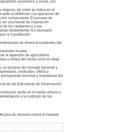
 desarrollo económico y social, con
ro-negocio, tal como se indica en el
pide la definición y la aplicación de
iación consecuente. El proceso de
 ser una fuente de inspiración.
os de los campesinos y las
rabajo fundamental. Es necesario
por la Constitución.
ransferencias de dinero procedentes del
blaciones locales.
r la aparición de agricultores
ones y niñas) del medio rural en edad
s, un proceso de consulta nacional y
empresarios, sindicatos, ONGs y
 presupuesto nacional y respetuosa del
ocial de las Estructuras de Financiación
a revolución verde en el medio urbano y
limentación y la nutrición de las
Africana de Jóvenes contra el Hambre