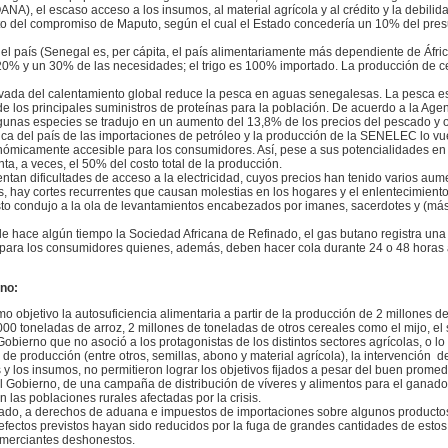
A), el escaso acceso a los insumos, al material agrícola y al crédito y la debilida
to del compromiso de Maputo, según el cual el Estado concedería un 10% del pres
ultura).
l país (Senegal es, per cápita, el país alimentariamente más dependiente de Áfric
20% y un 30% de las necesidades; el trigo es 100% importado. La producción de 
ivada del calentamiento global reduce la pesca en aguas senegalesas. La pesca es
 de los principales suministros de proteínas para la población. De acuerdo a la Age
gunas especies se tradujo en un aumento del 13,8% de los precios del pescado y o
ca del país de las importaciones de petróleo y la producción de la SENELEC lo vu
conómicamente accesible para los consumidores. Así, pese a sus potencialidades en
epresenta, a veces, el 50% del costo total de la producción.
tan dificultades de acceso a la electricidad, cuyos precios han tenido varios aum
s, hay cortes recurrentes que causan molestias en los hogares y el enlentecimient
 esto condujo a la ola de levantamientos encabezados por imanes, sacerdotes y (m
de hace algún tiempo la Sociedad Africana de Refinado, el gas butano registra una
 para los consumidores quienes, además, deben hacer cola durante 24 o 48 horas a
no:
objetivo la autosuficiencia alimentaria a partir de la producción de 2 millones d
0 toneladas de arroz, 2 millones de toneladas de otros cereales como el mijo, el 
Gobierno que no asoció a los protagonistas de los distintos sectores agrícolas, o l
s de producción (entre otros, semillas, abono y material agrícola), la intervención d
 y los insumos, no permitieron lograr los objetivos fijados a pesar del buen promedi
el Gobierno, de una campaña de distribución de víveres y alimentos para el ganad
 las poblaciones rurales afectadas por la crisis.
stado, a derechos de aduana e impuestos de importaciones sobre algunos productos
fectos previstos hayan sido reducidos por la fuga de grandes cantidades de est
comerciantes deshonestos.