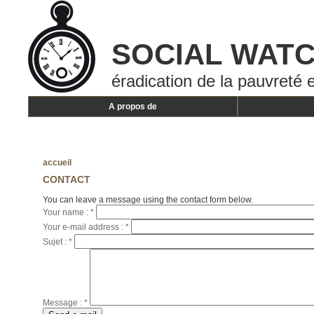
SOCIAL WAT
éradication de la pauvreté e
A propos de
accueil
CONTACT
You can leave a message using the contact form below.
Your name :
*
Your e-mail address :
*
Sujet :
*
Message :
*