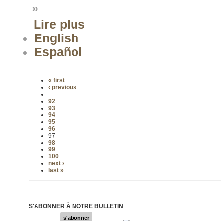
»
Lire plus
English
Español
« first
‹ previous
…
92
93
94
95
96
97
98
99
100
next ›
last »
S'ABONNER À NOTRE BULLETIN
s'abonner