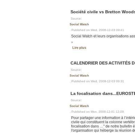
Société civile vs Bretton Woods
Source:
Social Watch
. Published on Wed, 2008-12-03 09:41
Social Watch et leurs organisations ass
»
Lire plus
CALENDRIER DES ACTIVITÉS 
Source:
Social Watch
. Published on Wed, 2008-12-03 09:31
La focalisation dans...EUROST
Source:
Social Watch
. Published on Mon, 2008-12-01 12:28
Pour partager une information à l’intér
civile qui constituent la colonne vert
focalisation dans …" de notre bulleti
l'organisation qui héberge la réunion