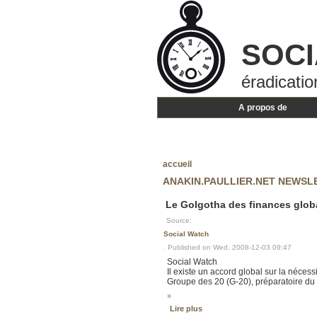
SOCI
éradicatio
A propos de
accueil
ANAKIN.PAULLIER.NET NEWSL
Le Golgotha des finances glob
Source:
Social Watch
. Published on Wed, 2008-12-03 09:47
Social Watch
Il existe un accord global sur la nécess
Groupe des 20 (G-20), préparatoire du
»
Lire plus