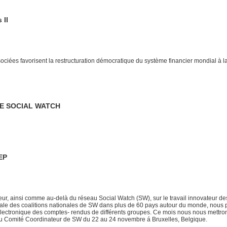
 II
ociées favorisent la restructuration démocratique du système financier mondial à la 
DE SOCIAL WATCH
EP
ieur, ainsi comme au-delà du réseau Social Watch (SW), sur le travail innovateur des
ébrale des coalitions nationales de SW dans plus de 60 pays autour du monde, nous
n électronique des comptes- rendus de différents groupes. Ce mois nous nous mett
 du Comité Coordinateur de SW du 22 au 24 novembre á Bruxelles, Belgique.