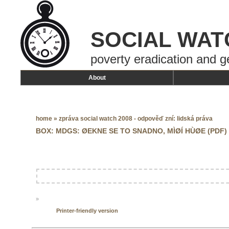
SOCIAL WAT
poverty eradication and g
About
home
»
zpráva social watch 2008 - odpověď zní: lidská práva
BOX: MDGS: ØEKNE SE TO SNADNO, MÌØÍ HÙØE (PDF)
»
Printer-friendly version