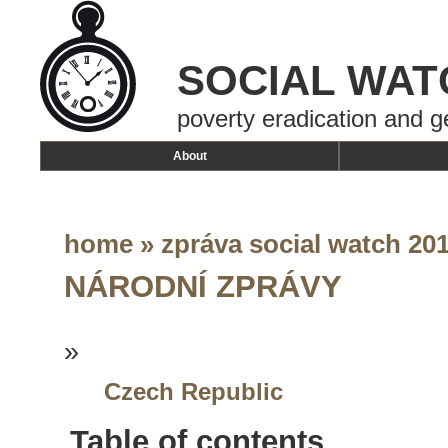
SOCIAL WAT
poverty eradication and g
About
home
»
zpráva social watch 20
NÁRODNÍ ZPRÁVY
»
Czech Republic
Table of contents