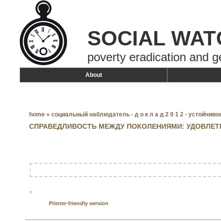
SOCIAL WAT
poverty eradication and g
About
home
»
социальньій наблюдатель - д о к л а д 2 0 1 2 - устойчив
СПРАВЕДЛИВОСТЬ МЕЖДУ ПОКОЛЕНИЯМИ: УДОВЛЕТ
»
Printer-friendly version