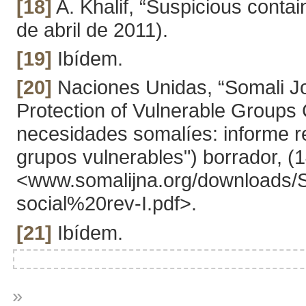
[18]
A. Khalif, “Suspicious conta
de abril de 2011).
[19]
Ibídem.
[20]
Naciones Unidas, “Somali Jo
Protection of Vulnerable Groups 
necesidades somalíes: informe re
grupos vulnerables") borrador, (
<www.somalijna.org/download
social%20rev-I.pdf>.
[21]
Ibídem.
»