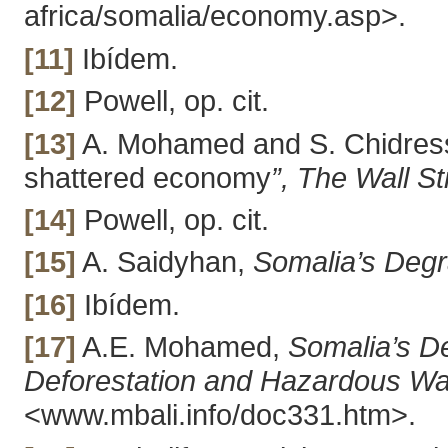
africa/somalia/economy.asp>.
[11]
Ibídem.
[12]
Powell, op. cit.
[13]
A. Mohamed and S. Chidress, 
shattered economy
”, The Wall S
[14]
Powell, op. cit.
[15]
A. Saidyhan,
Somalia’s Deg
[16]
Ibídem.
[17]
A.E. Mohamed,
Somalia’s D
Deforestation and Hazardous Wa
<www.mbali.info/doc331.htm>.