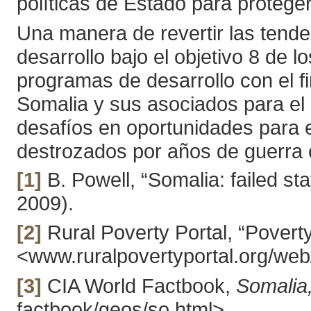
políticas de Estado para protege
Una manera de revertir las tende
desarrollo bajo el objetivo 8 de l
programas de desarrollo con el f
Somalia y sus asociados para el d
desafíos en oportunidades para e
destrozados por años de guerra c
[1]
B. Powell, “Somalia: failed s
2009).
[2]
Rural Poverty Portal, “Poverty
<www.ruralpovertyportal.org/web
[3]
CIA World Factbook,
Somalia
factbook/geos/so.html>.