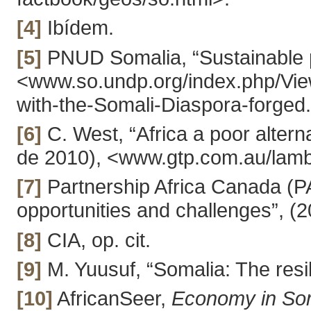
[4]
Ibídem.
[5]
PNUD Somalia, “Sustainable p
<www.so.undp.org/index.php/Vie
with-the-Somali-Diaspora-forged.
[6]
C. West, “Africa a poor altern
de 2010), <www.gtp.com.au/lamb
[7]
Partnership Africa Canada (P
opportunities and challenges”, (
[8]
CIA, op. cit.
[9]
M. Yuusuf, “Somalia: The resi
[10]
AfricanSeer,
Economy in So