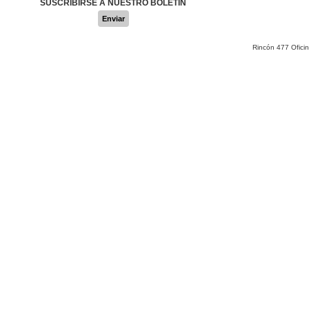
SUSCRIBIRSE A NUESTRO BOLETÍN
Enviar
Rincón 477 Ofici