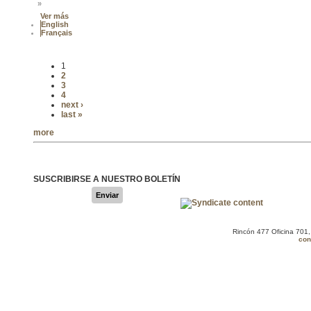
»
Ver más
English
Français
1
2
3
4
next ›
last »
more
SUSCRIBIRSE A NUESTRO BOLETÍN
Enviar
Rincón 477 Oficina 701
con