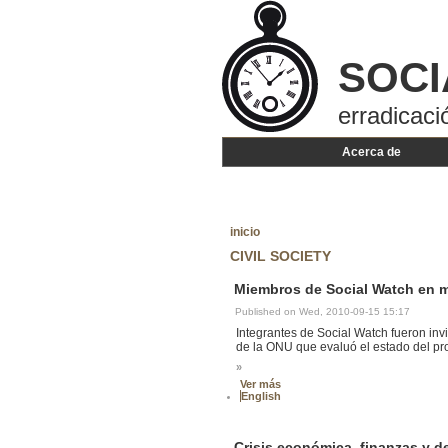
SOCI
erradicaci
Acerca de
inicio
CIVIL SOCIETY
Miembros de Social Watch en 
Published on Wed, 2010-09-15 15:17
Integrantes de Social Watch fueron inv
de la ONU que evaluó el estado del pro
»
Ver más
English
Crisis económica, finanzas y de