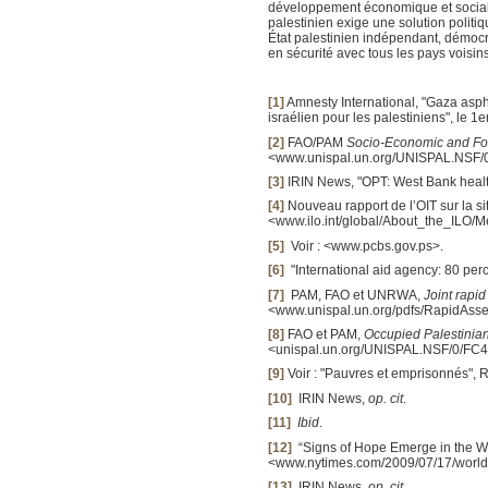
développement économique et social 
palestinien exige une solution politiq
État palestinien indépendant, démocra
en sécurité avec tous les pays voisins
[1]
Amnesty International, "Gaza asp
israélien pour les palestiniens", le 1e
[2]
FAO/PAM
Socio-Economic and Foo
<www.unispal.un.org/UNISPAL.NS
[3]
IRIN News, "OPT: West Bank healt
[4]
Nouveau rapport de l’OIT sur la sit
<www.ilo.int/global/About_the_ILO/
[5]
Voir : <www.pcbs.gov.ps>.
[6]
"International aid agency: 80 per
[7]
PAM, FAO et UNRWA,
Joint rapid
<www.unispal.un.org/pdfs/RapidAss
[8]
FAO et PAM,
Occupied
Palestinian
<unispal.un.org/UNISPAL.NSF/0/
[9]
Voir : "Pauvres et emprisonnés",
[10]
IRIN News,
op. cit
.
[11]
Ibid
.
[12]
“Signs of Hope Emerge in the W
<www.nytimes.com/2009/07/17/world
[13]
IRIN News,
op. cit
.