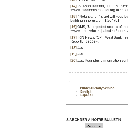
[14]
Sawsan Ramahi, "Israel's discrimi
<www.middleeastmonitor.org.uk/resour
[15]
“Netanyahu : "Israel will keep b
building-in-jerusalem-1.264791>.
[16]
OMS, "Unimpeded access of medic
<www.emro.who.int/palestine/repo
[17]
IRIN News, "OPT: West Bank heal
ReportId=89169>.
[18]
Ibid
.
[19]
Ibid
.
[20]
Ibid
. Pour plus d’information su
»
Printer-friendly version
English
Español
S'ABONNER À NOTRE BULLETIN
s'abonner