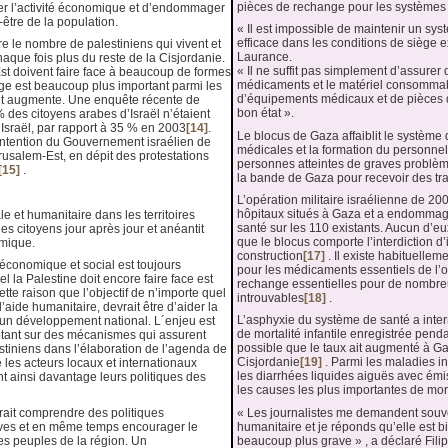
pièces de rechange pour les systèmes 
r l’activité économique et d’endommager
-être de la population.
« Il est impossible de maintenir un sy
efficace dans les conditions de siège e
re le nombre de palestiniens qui vivent et
Laurance.
chaque fois plus du reste de la Cisjordanie.
« Il ne suffit pas simplement d’assurer 
st doivent faire face à beaucoup de formes
médicaments et le matériel consommabl
age est beaucoup plus important parmi les
d’équipements médicaux et de pièces d
nt augmente. Une enquête récente de
bon état ».
% des citoyens arabes d’Israël n’étaient
d’Israël, par rapport à 35 % en 2003
[14]
.
Le blocus de Gaza affaiblit le système d
’intention du Gouvernement israélien de
médicales et la formation du personne
rusalem-Est, en dépit des protestations
personnes atteintes de graves problèm
[15]
.
la bande de Gaza pour recevoir des tra
L’opération militaire israélienne de 
hôpitaux situés à Gaza et a endommagé
e et humanitaire dans les territoires
santé sur les 110 existants. Aucun d’eu
es citoyens jour après jour et anéantit
que le blocus comporte l’interdiction d
omique.
construction
[17]
. Il existe habituellem
économique et social est toujours
pour les médicaments essentiels de l’o
l la Palestine doit encore faire face est
rechange essentielles pour de nombre
ette raison que l’objectif de n’importe quel
introuvables
[18]
.
l’aide humanitaire, devrait être d’aider la
L’asphyxie du système de santé a inte
un développement national. L´enjeu est
de mortalité infantile enregistrée pend
ant sur des mécanismes qui assurent
possible que le taux ait augmenté à Ga
lestiniens dans l’élaboration de l’agenda de
Cisjordanie
[19]
. Parmi les maladies in
les acteurs locaux et internationaux
les diarrhées liquides aiguës avec émis
t ainsi davantage leurs politiques des
les causes les plus importantes de mor
« Les journalistes me demandent souve
ait comprendre des politiques
humanitaire et je réponds qu’elle est b
ives et en même temps encourager le
beaucoup plus grave » , a déclaré Fil
es peuples de la région. Un