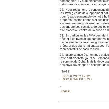
compagnies. Il y a de placement exc
détournés des donateurs et des gouv
12. Nous réclamons le consensus d'Is
les stratégies de développement natio
pour l'usage soutenable de notre huile
propriétaires traditionnels et des uti
exigera que nos gouvernements dével
des entreprises sociales, de petite
être placés au centre de la prise de 
13. En particulier, les PMA devraien
décent à un éventail de personnes, p
d'améliorer leurs vies. Les gouverneme
préparer des plans nationaux pour l'e
représentatifs de société civile.
14. la croissance économique était 
PMA participent toujours seulement à
le sommet de Doha. Mais le développe
des pays développés d'accepter de re
TAGS:
SOCIAL WATCH NEWS
SOCIAL WATCH NEWS
»
English