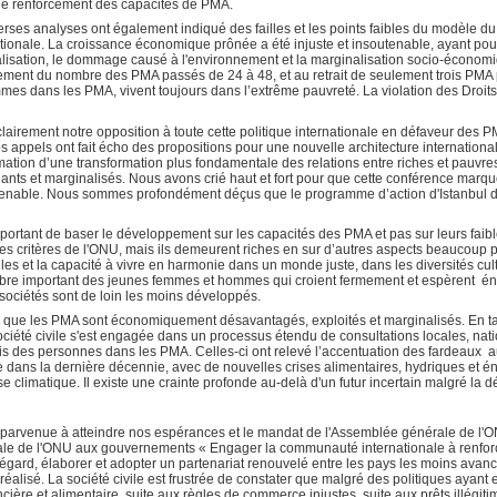
 de renforcement des capacités de PMA.
verses analyses ont également indiqué des failles et les points faibles du modèle 
ionale. La croissance économique prônée a été injuste et insoutenable, ayant 
alisation, le dommage causé à l'environnement et la marginalisation socio-économ
sement du nombre des PMA passés de 24 à 48, et au retrait de seulement trois PMA 
es dans les PMA, vivent toujours dans l’extrême pauvreté. La violation des Droits 
lairement notre opposition à toute cette politique internationale en défaveur d
ppels ont fait écho des propositions pour une nouvelle architecture internationa
ation d’une transformation plus fondamentale des relations entre riches et pauvres
ts et marginalisés. Nous avons crié haut et fort pour que cette conférence marque 
tenable. Nous sommes profondément déçus que le programme d’action d'Istanbul d'a
important de baser le développement sur les capacités des PMA et pas sur leurs fai
es critères de l'ONU, mais ils demeurent riches en sur d’autres aspects beaucou
s et la capacité à vivre en harmonie dans un monde juste, dans les diversités cultu
 nombre important des jeunes femmes et hommes qui croient fermement et espèrent
 sociétés sont de loin les moins développés.
 que les PMA sont économiquement désavantagés, exploités et marginalisés. En ta
ociété civile s'est engagée dans un processus étendu de consultations locales, nati
ucis des personnes dans les PMA. Celles-ci ont relevé l’accentuation des fardeaux 
 dans la dernière décennie, avec de nouvelles crises alimentaires, hydriques et én
crise climatique. Il existe une crainte profonde au-delà d'un futur incertain malgré la
s parvenue à atteindre nos espérances et le mandat de l'Assemblée générale de l'
e de l'ONU aux gouvernements « Engager la communauté internationale à renforce
égard, élaborer et adopter un partenariat renouvelé entre les pays les moins avanc
éalisé. La société civile est frustrée de constater que malgré des politiques ayan
cière et alimentaire, suite aux règles de commerce injustes, suite aux prêts illégi