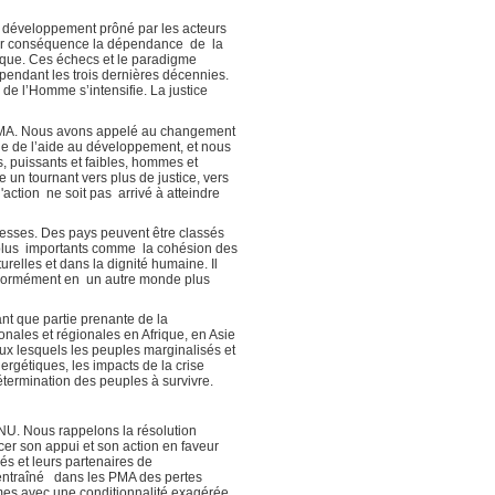
du développement prôné par les acteurs
pour conséquence la dépendance de la
ique. Ces échecs et le paradigme
pendant les trois dernières décennies.
de l’Homme s’intensifie. La justice
es PMA. Nous avons appelé au changement
le de l’aide au développement, et nous
, puissants et faibles, hommes et
un tournant vers plus de justice, vers
ction ne soit pas arrivé à atteindre
blesses. Des pays peuvent être classés
p plus importants comme la cohésion des
relles et dans la dignité humaine. Il
 énormément en un autre monde plus
nt que partie prenante de la
onales et régionales en Afrique, en Asie
aux lesquels les peuples marginalisés et
ergétiques, les impacts de la crise
 détermination des peuples à survivre.
ONU. Nous rappelons la résolution
r son appui et son action en faveur
és et leurs partenaires de
t entraîné dans les PMA des pertes
times avec une conditionnalité exagérée,