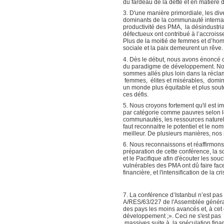
du fardeau de la dette et en matière
3. D'une manière primordiale, les di
dominants de la communauté internat
productivité des PMA, la désindustri
défectueux ont contribué à l’accrois
Plus de la moitié de femmes et d’homm
sociale et la paix demeurent un rêve.
4. Dès le début, nous avons énoncé c
du paradigme de développement. Nos a
sommes allés plus loin dans la réclam
femmes, élites et misérables, dominan
un monde plus équitable et plus sou
ces défis.
5. Nous croyons fortement qu'il est 
par catégorie comme pauvres selon l
communautés, les ressources naturelle
faut reconnaitre le potentiel et le
meilleur. De plusieurs manières, nos
6. Nous reconnaissons et réaffirmons
préparation de cette conférence, la s
et le Pacifique afin d'écouter les so
vulnérables des PMA ont dû faire face
financière, et l'intensification de la 
7. La conférence d’Istanbul n’est pa
A/RES/63/227 de l'Assemblée général
des pays les moins avancés et, à cet 
développement ;». Ceci ne s'est pas r
massives suite à la spéculation finan