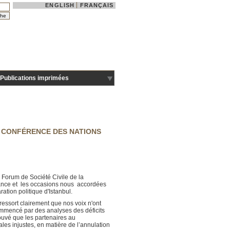
ENGLISH
FRANÇAIS
Publications imprimées
E CONFÉRENCE DES NATIONS
u Forum de Société Civile de la
rtance et les occasions nous accordées
ation politique d'Istanbul.
 ressort clairement que nos voix n'ont
commencé par des analyses des déficits
uvé que les partenaires au
es injustes, en matière de l’annulation