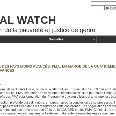
IAL WATCH
n de la pauvreté et justice de genre
Nouvelles
E DES PAYS MOINS AVANCÉS, PMA. EN MARGE DE LA QUATRIÈM
AVANCÉS
1
ons de la Société Civile, réunis ici à Istanbul, en Turquie, du 7 au 13 mai 2011 a
es sur les PMA, exprimons notre réconfort et notre satisfaction pour toute l’impo
défis des PMA et la formulation du Programme d’action d'Istanbul ainsi que la déclar
ception profonde qui est la nôtre, en rapport avec la conclusion de ce processus. Il
nt pas été reflétées dans les résultats de cette conférence. Les négociations ont 
 comme indiqué dans le rapport 2010 de la CNUCED sur les PMA. Celles-ci ont pro
rs engagements en matière de l’aide, en matière de reforme des règles commercial