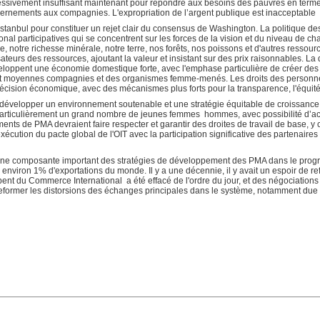
essivement insuffisant maintenant pour répondre aux besoins des pauvres en terme
ernements aux compagnies. L'expropriation de l’argent publique est inacceptable
tanbul pour constituer un rejet clair du consensus de Washington. La politique d
nal participatives qui se concentrent sur les forces de la vision et du niveau de 
, notre richesse minérale, notre terre, nos forêts, nos poissons et d'autres ressourc
lisateurs des ressources, ajoutant la valeur et insistant sur des prix raisonnables. L
oppent une économie domestique forte, avec l'emphase particulière de créer des 
s et moyennes compagnies et des organismes femme-menés. Les droits des personne
décision économique, avec des mécanismes plus forts pour la transparence, l'équité 
t développer un environnement soutenable et une stratégie équitable de croissance 
articulièrement un grand nombre de jeunes femmes hommes, avec possibilité d’acqu
nts de PMA devraient faire respecter et garantir des droites de travail de base, y co
xécution du pacte global de l'OIT avec la participation significative des partenaire
une composante important des stratégies de développement des PMA dans le progr
 environ 1% d'exportations du monde. Il y a une décennie, il y avait un espoir de 
nt du Commerce International a été effacé de l'ordre du jour, et des négociations 
former les distorsions des échanges principales dans le système, notamment due aux