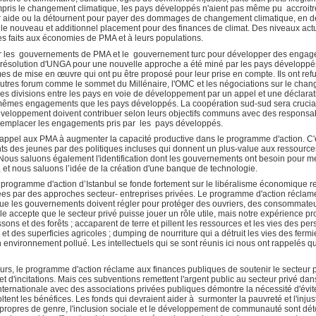
ris le changement climatique, les pays développés n'aient pas même pu accroitr
ur aide ou la détournent pour payer des dommages de changement climatique, en 
e nouveau et additionnel placement pour des finances de climat. Des niveaux actue
faits aux économies de PMA et à leurs populations.
 par les gouvernements de PMA et le gouvernement turc pour développer des enga
 la résolution d'UNGA pour une nouvelle approche a été miné par les pays dévelop
smes de mise en œuvre qui ont pu être proposé pour leur prise en compte. Ils ont r
tres forum comme le sommet du Millénaire, l'OMC et les négociations sur le changem
es divisions entre les pays en voie de développement par un appel et une déclara
êmes engagements que les pays développés. La coopération sud-sud sera cruciale
veloppement doivent contribuer selon leurs objectifs communs avec des responsabi
remplacer les engagements pris par les pays développés.
l’appel aux PMA à augmenter la capacité productive dans le programme d'action. C'e
s des jeunes par des politiques incluses qui donnent un plus-value aux ressources,
 Nous saluons également l'identification dont les gouvernements ont besoin pour 
, et nous saluons l’idée de la création d'une banque de technologie.
 programme d'action d’Istanbul se fonde fortement sur le libéralisme économique 
ées par des approches secteur- entreprises privées. Le programme d'action récl
n que les gouvernements doivent régler pour protéger des ouvriers, des consommateu
le accepte que le secteur privé puisse jouer un rôle utile, mais notre expérience 
ons et des forêts ; accaparent de terre et pillent les ressources et les vies des pe
 et des superficies agricoles ; dumping de nourriture qui a détruit les vies des fermier
 environnement pollué. Les intellectuels qui se sont réunis ici nous ont rappelés 
rs, le programme d'action réclame aux finances publiques de soutenir le secteur p
t d'incitations. Mais ces subventions remettent l'argent public au secteur privé dans
ternationale avec des associations privées publiques démontre la nécessité d'évite
ent les bénéfices. Les fonds qui devraient aider à surmonter la pauvreté et l'injust
aux propres de genre, l'inclusion sociale et le développement de communauté sont d