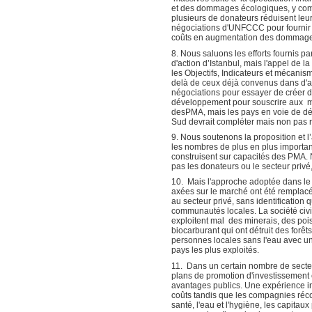
et des dommages écologiques, y comp
plusieurs de donateurs réduisent le
négociations d'UNFCCC pour fournir l
coûts en augmentation des dommages 
8. Nous saluons les efforts fournis
d'action d’Istanbul, mais l'appel de
les Objectifs, Indicateurs et mécani
delà de ceux déjà convenus dans d'au
négociations pour essayer de créer d
développement pour souscrire aux m
desPMA, mais les pays en voie de dé
Sud devrait compléter mais non pas 
9. Nous soutenons la proposition et 
les nombres de plus en plus important
construisent sur capacités des PMA.
pas les donateurs ou le secteur privé
10. Mais l'approche adoptée dans le
axées sur le marché ont été remplac
au secteur privé, sans identificatio
communautés locales. La société civi
exploitent mal des minerais, des poiss
biocarburant qui ont détruit des forêts
personnes locales sans l'eau avec un
pays les plus exploités.
11. Dans un certain nombre de secteu
plans de promotion d'investissement e
avantages publics. Une expérience in
coûts tandis que les compagnies récolt
santé, l'eau et l'hygiène, les capit