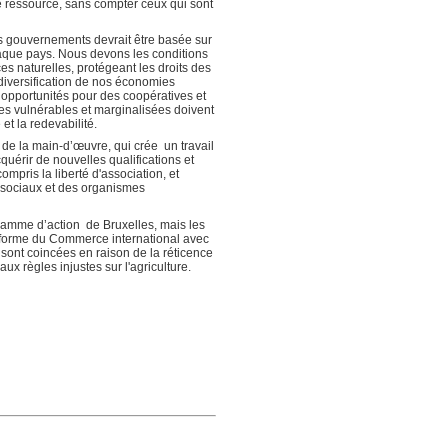
 ressource, sans compter ceux qui sont
es gouvernements devrait être basée sur
chaque pays. Nous devons les conditions
es naturelles, protégeant les droits des
a diversification de nos économies
opportunités pour des coopératives et
s vulnérables et marginalisées doivent
et la redevabilité.
de la main-d’œuvre, qui crée un travail
érir de nouvelles qualifications et
mpris la liberté d'association, et
s sociaux et des organismes
amme d’action de Bruxelles, mais les
reforme du Commerce international avec
sont coincées en raison de la réticence
 règles injustes sur l'agriculture.