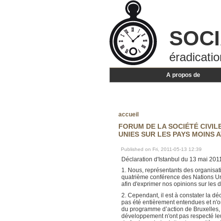
SOC
éradicatio
A propos de
accueil
FORUM DE LA SOCIÉTÉ CIVIL
UNIES SUR LES PAYS MOINS 
Published on Fri, 2011-05-13 12:39
Déclaration d'Istanbul du 13 mai 201
1. Nous, représentants des organisati
quatrième conférence des Nations Uni
afin d'exprimer nos opinions sur les 
2. Cependant, il est à constater la dé
pas été entièrement entendues et n'o
du programme d’action de Bruxelles,
développement n'ont pas respecté leu