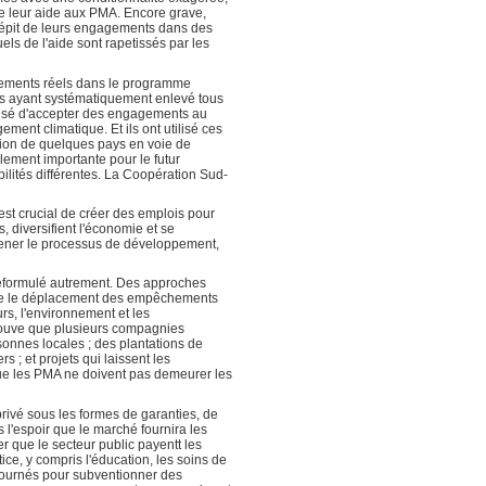
e leur aide aux PMA. Encore grave,
dépit de leurs engagements dans des
ls de l'aide sont rapetissés par les
gements réels dans le programme
pés ayant systématiquement enlevé tous
efusé d'accepter des engagements au
ent climatique. Et ils ont utilisé ces
tion de quelques pays en voie de
ment importante pour le futur
lités différentes. La Coopération Sud-
st crucial de créer des emplois pour
 diversifient l'économie et se
mener le processus de développement,
reformulé autrement. Des approches
ame le déplacement des empêchements
rs, l'environnement et les
prouve que plusieurs compagnies
rsonnes locales ; des plantations de
s ; et projets qui laissent les
que les PMA ne doivent pas demeurer les
rivé sous les formes de garanties, de
 l'espoir que le marché fournira les
r que le secteur public payentt les
ice, y compris l'éducation, les soins de
étournés pour subventionner des