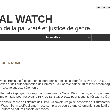
AL WATCH
n de la pauvreté et justice de genre
Nouvelles
NGUÉ À ROME
al Watch Bénin a été également honoré par la remise du trophée du Prix AICESIS 2
s sexes et de l’autonomisation des femmes. La Coordonnatrice du réseau accompa
nt à cette auguste cérémonie.
11, Huguette Akplogan Dossa, Coordonnatrice de Social Watch Bénin, accompagnée 
me en Italie pour recevoir le Prix AICESIS OMD 2010 pour lequel le réseau a été p
e dans le cadre de l’atteinte de l’Omd 3 à savoir «l’égalité des sexes et l’autonom
 Watch Bénin a officiellement reçu son prix au cours d’une cérémonie, sous la dire
, huit candidatures ont été déposées.