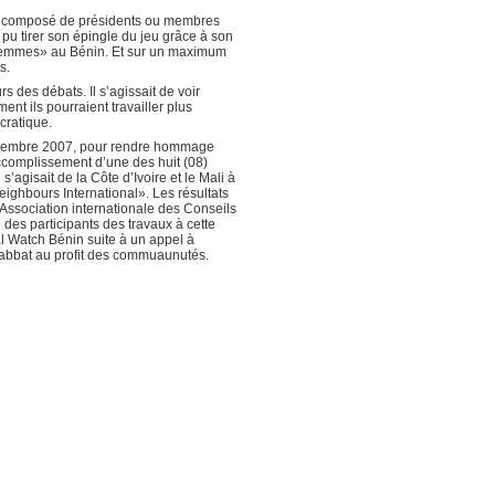
ury composé de présidents ou membres
 pu tirer son épingle du jeu grâce à son
es femmes» au Bénin. Et sur un maximum
s.
 des débats. Il s’agissait de voir
t ils pourraient travailler plus
ocratique.
 novembre 2007, pour rendre hommage
’accomplissement d’une des huit (08)
’agisait de la Côte d’Ivoire et le Mali à
ighbours International». Les résultats
’Association internationale des Conseils
 des participants des travaux à cette
l Watch Bénin suite à un appel à
ch abbat au profit des commuaunutés.