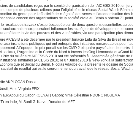
ssiers de candidature reçus par le comité d’organisation de l’AICESIS 2010, un j
nu compte de plusieurs critères pour l’éligibilité et le réseau Social Watch Bénin a
romotion du genre pour l’effectivité de «l’égalité des sexes et l’autonomisation d
nt dans le concert des organisations de la société civile au Bénin a obtenu 71 point
 résultat des travaux s’est préoccupée par de deux questions essentielles au cours
sociaux nationaux pourraient influencer les stratégies de développement et commen
ur améliorer la vie des pauvres et des vulnérables, via une participation plus dém
naire AICESIS a été décernée par le président Ignacio Lula da Silva du Brésil en
 et aux institutions publiques qui ont entrepris des initiatives remarquables pour l
ppement. A l’époque, le prix portait sur les OMD 2 et quatre pays étaient honorés. Il s
t sociaux, l’Argentine et la Corée du Nord à travers les Ong Hermanda et «Good Ne
 du Prix du millénaire AICESSIS 2010 ont été présentés à l’Assemblée générale de l
stitutions similaires (AICESIS 2010) le 07 Juillet 2010 à New-York à la satisfaction
Economique et Social du Bénin, Nicolas Adagbè qui a présenté le dossier de Socia
s satisfait du résultat qui est le couronnement du travail que le réseau Social Wat
guette AKPLOGAN Dossa
 Brésil, Mme Virginie FEIX
ation aux Appui du Gabon (CENAF) Gabon; Mme Célestine NDONG NGUEMA
T) en Inde, M. Sunil G. Karve, Donator du MET