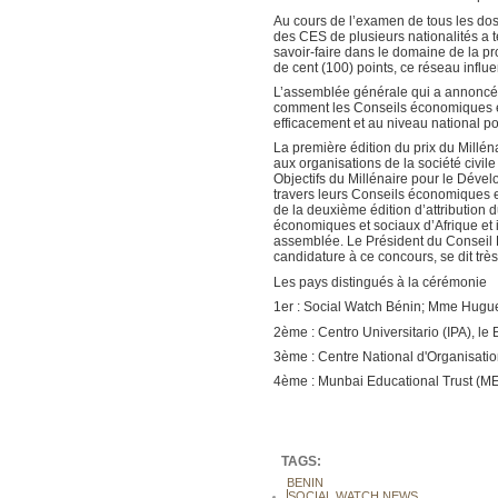
Au cours de l’examen de tous les do
des CES de plusieurs nationalités a te
savoir-faire dans le domaine de la p
de cent (100) points, ce réseau influe
L’assemblée générale qui a annoncé le
comment les Conseils économiques et 
efficacement et au niveau national po
La première édition du prix du Millé
aux organisations de la société civile
Objectifs du Millénaire pour le Dévelo
travers leurs Conseils économiques e
de la deuxième édition d’attribution
économiques et sociaux d’Afrique et in
assemblée. Le Président du Conseil 
candidature à ce concours, se dit trè
Les pays distingués à la cérémonie
1er : Social Watch Bénin; Mme Hu
2ème : Centro Universitario (IPA), le
3ème : Centre National d'Organis
4ème : Munbai Educational Trust (ME
TAGS:
BENIN
SOCIAL WATCH NEWS