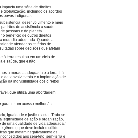
 impacta uma série de direitos
de globalização, incluindo os acordos
os povos indígenas.
/subsistência, desenvolvimento e meio
os padrões de assistência à saúde
 de pessoas e do planeta.
o benefício de outros direitos
ito à moradia adequada. Quando a
aior de atender os critérios de
nsultadas sobre decisões que afetam
.
e à terra resultou em um ciclo de
ua e saúde, que estão
manos à moradia adequada e à terra, há
s o desenvolvimento e a implantação de
ção da indivisibilidade dos direitos
rável, que utiliza uma abordagem
de garantir um acesso melhor às
ia, igualdade e justiça social. Trata-se
 a legitimidade de ação e organização,
 e de uma qualidade de vida adequada.”
de gênero, que deve incluir o sólido
ticas que afetam negativamente os
er concedidos aos sem-teto, sem-terra e