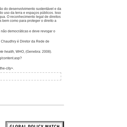
ção do desenvolvimento sustentável e da
do uso da terra e espaços públicos. Isso
água. O reconhecimento legal de direitos
s bem como para proteger o direito a
es não democráticas e deve revogar o
 Chaudhry é Diretor da Rede de
ote health,
WHO, (Genebra: 2008).
g/content.asp?
he-city>.