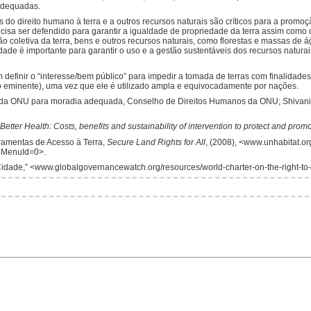
adequadas.
 do direito humano à terra e a outros recursos naturais são críticos para a promo
precisa ser defendido para garantir a igualdade de propriedade da terra assim como 
tão coletiva da terra, bens e outros recursos naturais, como florestas e massas de 
de é importante para garantir o uso e a gestão sustentáveis dos recursos naturai
em definir o “interesse/bem público” para impedir a tomada de terras com finalidad
o eminente), uma vez que ele é utilizado ampla e equivocadamente por nações.
or da ONU para moradia adequada, Conselho de Direitos Humanos da ONU; Shivani
Better Health: Costs, benefits and sustainability of intervention to protect and prom
ramentas de Acesso à Terra,
Secure Land Rights for All
, (2008), <www.unhabitat.or
bMenuId=0>.
Cidade,” <www.globalgovernancewatch.org/resources/world-charter-on-the-right-to-t