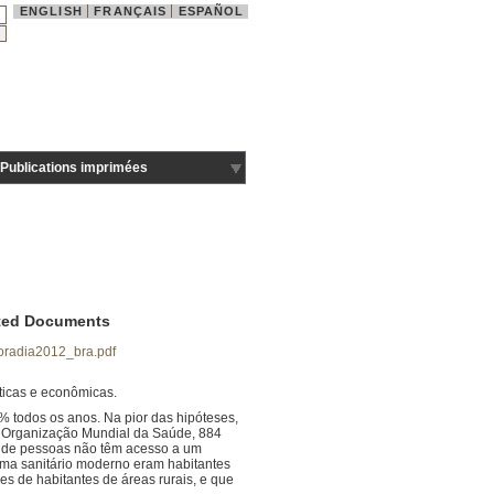
ENGLISH
FRANÇAIS
ESPAÑOL
Publications imprimées
ted Documents
radia2012_bra.pdf
éticas e econômicas.
 todos os anos. Na pior das hipóteses,
a Organização Mundial da Saúde, 884
s de pessoas não têm acesso a um
ema sanitário moderno eram habitantes
s de habitantes de áreas rurais, e que