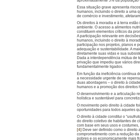
aproximadamente 5% da população d
Essa situação grave apresenta riscos
humanos, incluindo o direito a uma q
de comércio e investimento, afetara
Os direitos à moradia e à terra estã
ambiente. O acesso a alimentos nutri
constituem elementos críticos da pr
A participação relevante em decisõe
humanos, incluindo o direito à morad
participação nos projetos, planos e p
adequação e sustentabilidade. A mai
diretamente suas vidas e sua subsist
Dada a interdependência mútua de tod
privação que impediu que vários dire
fundamentalmente ligados.
Em função da ineficiência contínua d
a necessidade urgente de se repensa
duas abordagens – o direito à cidade 
humanos e a promoção dos direitos 
O desenvolvimento e a articulação r
holística e sustentável para concret
O movimento pelo direito à cidade fo
oportunidades para todos aqueles q
O direito à cidade constitui o “usufr
do direito coletivo de habitantes de
com base em seus usos e costumes, c
[4]
Deve ser definido como o direito a 
comprometimento com a redução da po
pobres e os economicamente mais fraco