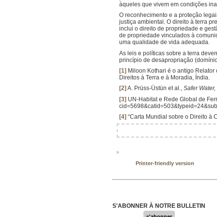
àqueles que vivem em condições in
O reconhecimento e a proteção legais
justiça ambiental. O direito à terra 
inclui o direito de propriedade e ges
de propriedade vinculados à comunida
uma qualidade de vida adequada.
As leis e políticas sobre a terra dev
princípio de desapropriação (domíni
[1]
Miloon Kothari é o antigo Relat
Direitos à Terra e à Moradia, Índia.
[2]
A. Prüss-Üstün et al.,
Safer Water, 
[3]
UN-Habitat e Rede Global de Fer
cid=5698&catid=503&typeid=24&su
[4]
“Carta Mundial sobre o Direito à 
»
Printer-friendly version
S'ABONNER À NOTRE BULLETIN
s'abonner