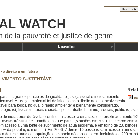
AL WATCH
n de la pauvreté et justice de genre
Nouvelles
- o direito a um futuro
OLVIMENTO SUSTENTÁVEL
Rela
]
l para integrar os princípios de igualdade, justiça social e meio ambiente
mo
ntável. A justiça ambiental foi definida como o direito ao desenvolvimento
tável para todos, no qual o “meio ambiente” é plenamente considerado,
ológicas), físicas (naturais e criadas pelo trabalho humano), sociais, políticas, est
o de moradores de favelas continua a crescer a uma taxa de aproximadamente 10%
avelas irá subir de 1 bilhão em 2005 para 1,6 bilhões em 2020. De acordo com 
m acesso a uma fonte de suprimento de água moderna, e em torno de 2,6 bilhõe
 35% da população mundial). Em 2006, 7 dentre 10 pessoas sem acesso a um sist
ca de um quarto da população do planeta não possui terra, incluindo os 200 milhõe