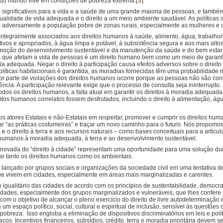
o mundo vive em condições de pobreza extrema.
[3]
 significativos para a vida e a saúde de uma grande maioria de pessoas, e também
ualidade de vida adequada e o direito a um meio ambiente saudável. As políticas 
m adversamente a população pobre de zonas rurais, especialmente as mulheres e 
o integralmente associados aos direitos humanos à saúde, alimento, água, trabalho
tivos e apropriados, à água limpa e potável, à subsistência segura e aos mais alt
omoção do desenvolvimento sustentável e da manutenção da saúde e do bem estar
s que afetam a vida de pessoas é um direito humano bem como um meio de garantir 
ia adequada. Negar o direito à participação causa efeitos adversos sobre o dire
olíticas habitacionais é garantida, as moradias fornecidas têm uma probabilidade m
or parte de violações dos direitos humanos ocorre porque as pessoas não são co
ência. A participação relevante exige que o processo de consulta seja ininterrupto
os os direitos humanos, a falta atual em garantir os direitos à moradia adequada 
itos humanos correlatos fossem desfrutados, incluindo o direito à alimentação, ág
os atores Estatais e não-Estatais em respeitar, promover e cumprir os direitos hu
r “as práticas costumeiras” e traçar um novo caminho para o futuro. Nós propomo
e o direito à terra e aos recursos naturais – como bases conceituais para a articula
humanos à moradia adequada, à terra e ao desenvolvimento sustentável.
enovada do “direito à cidade” representam uma oportunidade para uma solução du
izar tanto os direitos humanos como os ambientais.
i lançado por grupos sociais e organizações da sociedade civil em uma tentativa 
ue vivem em cidades, especialmente em áreas mais marginalizadas e carentes.
uto igualitário das cidades de acordo com os princípios de sustentabilidade, democrac
 cidades, especialmente dos grupos marginalizados e vulneráveis, que lhes confere
om o objetivo de alcançar o pleno exercício do direito de livre autodeterminação
um espaço político, social, cultural e espiritual de inclusão, sensível às questões 
breza. Isso engloba a eliminação de dispositivos discriminatórios em leis e polí
s. Incentivos financeiros, subsídios, crédito, terra e moradia prioritária devem s