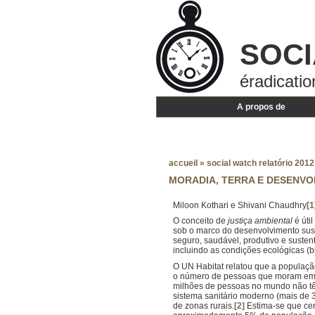
SOCI
éradicatio
A propos de
accueil
»
social watch relatório 2012 
MORADIA, TERRA E DESENV
Miloon Kothari e Shivani Chaudhry
[1
O conceito de
justiça ambiental
é úti
sob o marco do desenvolvimento suste
seguro, saudável, produtivo e susten
incluindo as condições ecológicas (bi
O UN Habitat relatou que a populaçã
o número de pessoas que moram em f
milhões de pessoas no mundo não tê
sistema sanitário moderno (mais de
de zonas rurais.
[2]
Estima-se que cer