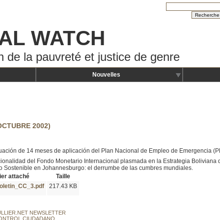
AL WATCH
n de la pauvreté et justice de genre
Nouvelles
OCTUBRE 2002)
uación de 14 meses de aplicación del Plan Nacional de Empleo de Emergencia (
cionalidad del Fondo Monetario Internacional plasmada en la Estrategia Boliviana
lo Sostenible en Johannesburgo: el derrumbe de las cumbres mundiales.
ier attaché
Taille
oletin_CC_3.pdf
217.43 KB
ULLIER.NET NEWSLETTER
CONTROL CIUDADANO