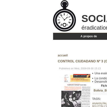
SOCI
éradicatio
A propos de
accueil
CONTROL CIUDADANO Nº 3 (
Published on Wed, 2009-09-30 15:13
• Una eval
• La condi
• Desarrol
Fich
Bolivia_B
TAGS:
ANAKIN.PA
BOLETÍN 