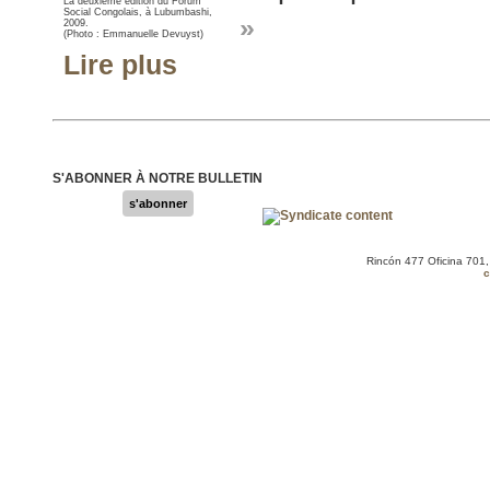
La deuxième édition du Forum
Social Congolais, à Lubumbashi,
»
2009.
(Photo : Emmanuelle Devuyst)
Lire plus
S'ABONNER À NOTRE BULLETIN
s'abonner
Rincón 477 Oficina 701
c