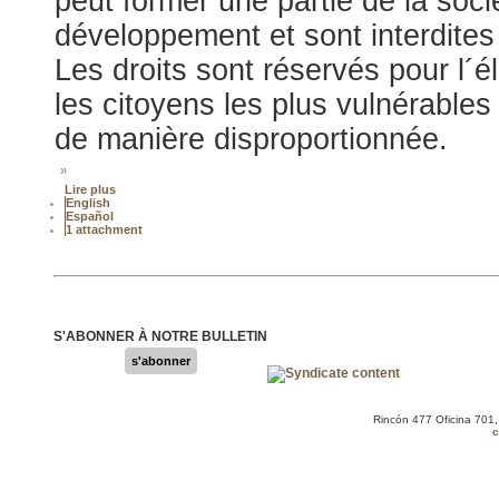
peut former une partie de la soci
développement et sont interdite
Les droits sont réservés pour l´éli
les citoyens les plus vulnérables
de manière disproportionnée.
»
Lire plus
English
Español
1 attachment
S'ABONNER À NOTRE BULLETIN
s'abonner
Rincón 477 Oficina 701
c