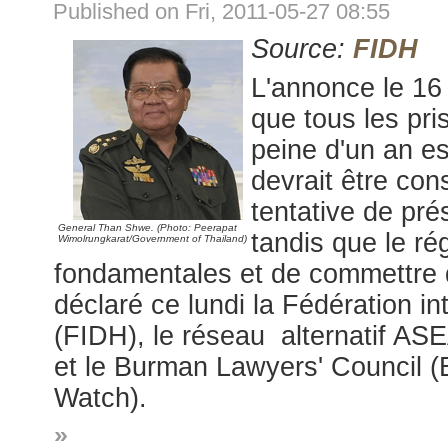
Published on Fri, 2011-05-27 08:55
Source:
FIDH
L'annonce le 16 
que tous les pri
peine d'un an es
devrait être con
tentative de pr
General Than Shwe. (Photo: Peerapat
tandis que le ré
Wimolrungkarat/Government of Thailand)
fondamentales et de commettre d
déclaré ce lundi la Fédération i
(FIDH), le réseau alternatif AS
et le Burman Lawyers' Council (B
Watch).
»